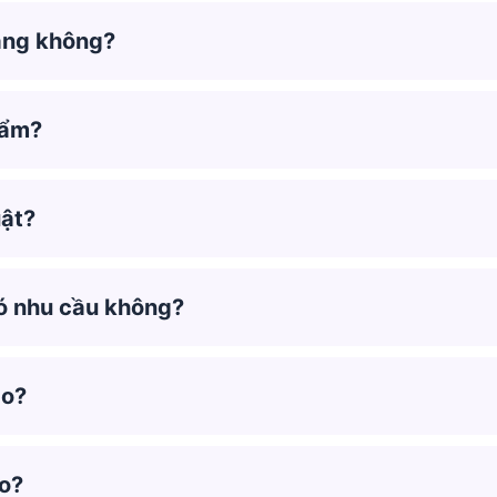
hàng không?
hẩm?
uật?
có nhu cầu không?
ào?
ào?