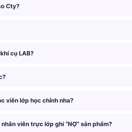
ào Cty?
 khí cụ LAB?
c?
ọc viên lớp học chỉnh nha?
g nhân viên trực lớp ghi “NỢ” sản phẩm?