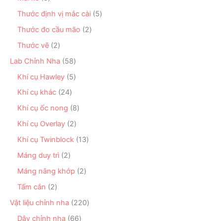
m
p
ả
m
p
s
h
n
5
Thước định vị mắc cài
5
h
ả
ẩ
p
s
ẩ
n
2
Thước đo cầu mão
2
m
h
ả
m
p
s
ẩ
n
2
Thước vẽ
2
h
ả
m
p
s
ẩ
n
5
Lab Chỉnh Nha
58
h
ả
m
p
8
ẩ
n
5
Khí cụ Hawley
5
h
s
m
p
s
ẩ
ả
2
Khí cụ khác
24
h
ả
m
n
4
ẩ
n
8
Khí cụ ốc nong
8
p
s
m
p
s
h
ả
2
Khí cụ Overlay
2
h
ả
ẩ
n
s
ẩ
n
1
Khí cụ Twinblock
13
m
p
ả
m
p
3
h
n
2
Máng duy trì
2
h
s
ẩ
p
s
ẩ
ả
2
Máng nâng khớp
2
m
h
ả
m
n
s
ẩ
n
2
Tấm cắn
2
p
ả
m
p
s
h
n
2
Vật liệu chỉnh nha
220
h
ả
ẩ
p
2
ẩ
n
6
Dây chỉnh nha
66