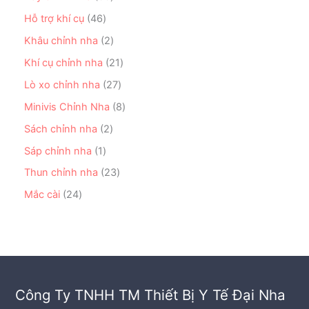
m
h
0
m
p
6
ẩ
s
4
Hỗ trợ khí cụ
46
h
s
m
ả
6
ẩ
ả
2
Khâu chỉnh nha
2
n
s
m
n
s
p
ả
2
Khí cụ chỉnh nha
21
p
ả
h
n
1
h
n
2
Lò xo chỉnh nha
27
ẩ
p
s
ẩ
p
7
m
h
ả
8
Minivis Chỉnh Nha
8
m
h
s
ẩ
n
s
ẩ
ả
2
Sách chỉnh nha
2
m
p
ả
m
n
s
h
n
1
Sáp chỉnh nha
1
p
ả
ẩ
p
s
h
n
2
Thun chỉnh nha
23
m
h
ả
ẩ
p
3
ẩ
n
2
Mắc cài
24
m
h
s
m
p
4
ẩ
ả
h
s
m
n
ẩ
ả
p
m
n
h
p
ẩ
h
m
Công Ty TNHH TM Thiết Bị Y Tế Đại Nha
ẩ