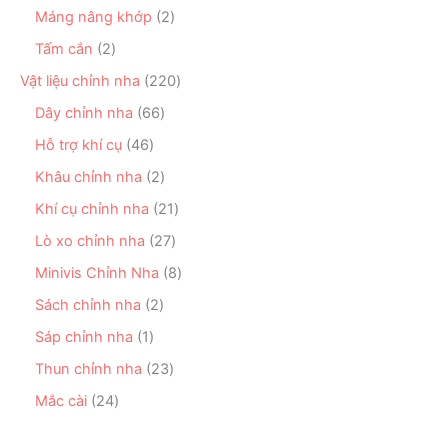
ẩ
p
s
ẩ
ả
2
Máng nâng khớp
2
m
h
ả
m
n
s
ẩ
n
2
Tấm cắn
2
p
ả
m
p
s
h
n
2
Vật liệu chỉnh nha
220
h
ả
ẩ
p
2
ẩ
n
6
Dây chỉnh nha
66
m
h
0
m
p
6
ẩ
s
4
Hỗ trợ khí cụ
46
h
s
m
ả
6
ẩ
ả
2
Khâu chỉnh nha
2
n
s
m
n
s
p
ả
2
Khí cụ chỉnh nha
21
p
ả
h
n
1
h
n
2
Lò xo chỉnh nha
27
ẩ
p
s
ẩ
p
7
m
h
ả
8
Minivis Chỉnh Nha
8
m
h
s
ẩ
n
s
ẩ
ả
2
Sách chỉnh nha
2
m
p
ả
m
n
s
h
n
1
Sáp chỉnh nha
1
p
ả
ẩ
p
s
h
n
2
Thun chỉnh nha
23
m
h
ả
ẩ
p
3
ẩ
n
2
Mắc cài
24
m
h
s
m
p
4
ẩ
ả
h
s