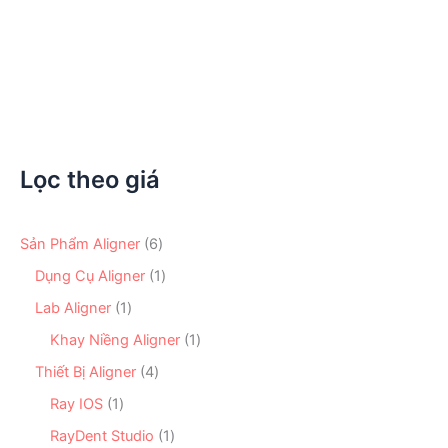
Máy Thổi Cát Alumium Oxide Air Abrasion
4.045.000
₫
Lọc theo giá
6
Sản Phẩm Aligner
6
s
1
Dụng Cụ Aligner
1
ả
s
n
1
Lab Aligner
1
ả
p
s
n
1
Khay Niềng Aligner
1
h
ả
p
s
ẩ
n
4
Thiết Bị Aligner
4
h
ả
m
p
s
ẩ
n
1
Ray IOS
1
h
ả
m
p
s
ẩ
n
1
RayDent Studio
1
h
ả