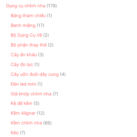
m
p
s
ẩ
n
1
Dụng cụ chỉnh nha
179
h
ả
m
p
7
ẩ
n
1
Bảng tham chiếu
1
h
9
m
p
s
ẩ
s
1
Banh miệng
17
h
ả
m
ả
7
ẩ
n
2
Bộ Dụng Cụ Vẽ
2
n
s
m
p
s
p
ả
2
Bộ phận thay thế
2
h
ả
h
n
s
ẩ
n
3
Cây ấn khâu
3
ẩ
p
ả
m
p
s
m
h
n
1
Cây đo lực
1
h
ả
ẩ
p
s
ẩ
n
4
Cây uốn đuôi dây cung
4
m
h
ả
m
p
s
ẩ
n
1
Đèn led mini
1
h
ả
m
p
s
ẩ
n
7
Giá khớp chỉnh nha
7
h
ả
m
p
s
ẩ
n
5
Kệ để kềm
5
h
ả
m
p
s
ẩ
n
1
Kềm Aligner
12
h
ả
m
p
2
ẩ
n
8
Kềm chỉnh nha
86
h
s
m
p
6
ẩ
ả
7
Kéo
7
h
s