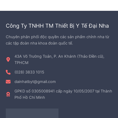
m
n
ẩ
ả
p
m
n
h
p
ẩ
h
m
Công Ty TNHH TM Thiết Bị Y Tế Đại Nha
ẩ
m
Chuyên phân phối độc quyền các sản phẩm chỉnh nha từ
các tập đoàn nha khoa đoàn quốc tế.
43A Võ Trường Toản, P. An Khánh (Thảo Điền cũ),
TPHCM
(028) 3833 1015
dainhatbyt@gmail.com
GPKD số 0305008941 cấp ngày 10/05/2007 tại Thành
Phố Hồ Chí Minh