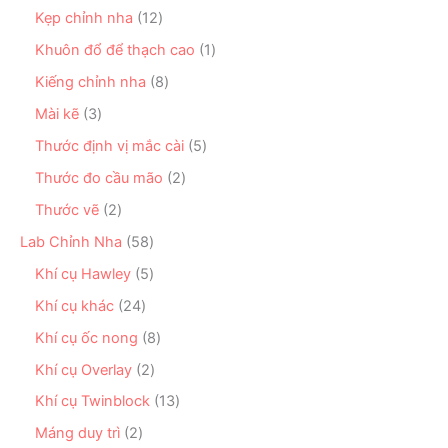
m
n
s
ẩ
ả
1
Kẹp chỉnh nha
12
p
ả
m
n
2
h
n
1
Khuôn đổ để thạch cao
1
p
s
ẩ
p
s
h
ả
8
Kiếng chỉnh nha
8
m
h
ả
ẩ
n
s
ẩ
n
3
Mài kẽ
3
m
p
ả
m
p
s
h
n
5
Thước định vị mắc cài
5
h
ả
ẩ
p
s
ẩ
n
2
Thước đo cầu mão
2
m
h
ả
m
p
s
ẩ
n
2
Thước vẽ
2
h
ả
m
p
s
ẩ
n
5
Lab Chỉnh Nha
58
h
ả
m
p
8
ẩ
n
5
Khí cụ Hawley
5
h
s
m
p
s
ẩ
ả
2
Khí cụ khác
24
h
ả
m
n
4
ẩ
n
8
Khí cụ ốc nong
8
p
s
m
p
s
h
ả
2
Khí cụ Overlay
2
h
ả
ẩ
n
s
ẩ
n
1
Khí cụ Twinblock
13
m
p
ả
m
p
3
h
n
2
Máng duy trì
2
h
s