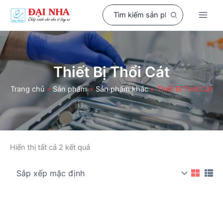
Nhảy
Search
tới
for:
nội
dung
Thiết Bị Thổi Cát
Trang chủ
Sản phẩm
Sản phẩm khác
Thiết Bị Thổi Cát
Hiển thị tất cả 2 kết quả