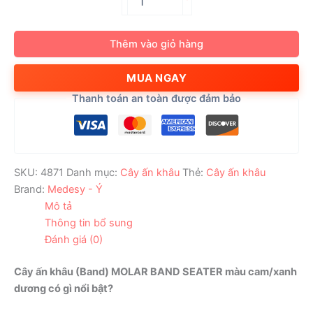
ấn
khâu
(Band)
Thêm vào giỏ hàng
MOLAR
BAND
MUA NGAY
SEATER
màu
Thanh toán an toàn được đảm bảo
cam/xanh
dương
số
lượng
SKU:
4871
Danh mục:
Cây ấn khâu
Thẻ:
Cây ấn khâu
Brand:
Medesy - Ý
Mô tả
Thông tin bổ sung
Đánh giá (0)
Cây ấn khâu (Band) MOLAR BAND SEATER màu cam/xanh
dương có gì nổi bật?