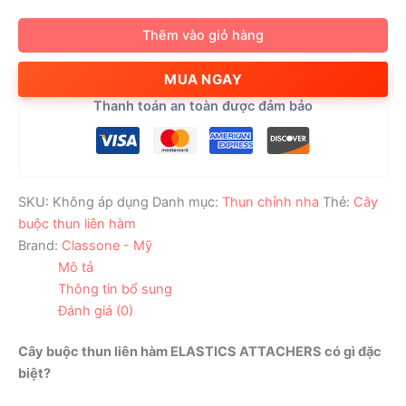
thun
liên
Thêm vào giỏ hàng
hàm
ELASTICS
MUA NGAY
ATTACHERS
số
Thanh toán an toàn được đảm bảo
lượng
SKU:
Không áp dụng
Danh mục:
Thun chỉnh nha
Thẻ:
Cây
buộc thun liên hàm
Brand:
Classone - Mỹ
Mô tả
Thông tin bổ sung
Đánh giá (0)
Cây buộc thun liên hàm ELASTICS ATTACHERS có gì đặc
biệt?