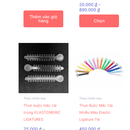
biến
20.000
₫
–
Khoảng
thể.
890.000
₫
giá:
Các
Thêm vào giỏ
từ
hàng
Chọn
tùy
20.000 ₫
đến
chọn
890.000 ₫
có
thể
được
chọn
trên
trang
sản
phẩm
Thun chỉnh nha
Thun chỉnh nha
Sản
Sản
Thun buộc mắc cài
Thun Buộc Mắc Cài
phẩm
phẩm
trong ELASTOMERIC
Nhiều Màu Elastic
này
này
LIGATURES
Ligature Tie
có
có
nhiều
nhiều
25.000
₫
–
450.000
₫