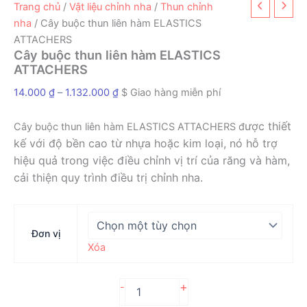
Trang chủ
/
Vật liệu chỉnh nha
/
Thun chỉnh
nha
/ Cây buộc thun liên hàm ELASTICS
ATTACHERS
Cây buộc thun liên hàm ELASTICS
ATTACHERS
Khoảng
14.000
₫
–
1.132.000
₫
$ Giao hàng miễn phí
giá:
từ
ược thiết
Cây buộc thun liên hàm ELASTICS ATTACHERS đ
14.000 ₫
kế với độ bền cao từ nhựa hoặc kim loại, nó hỗ trợ
đến
hiệu quả trong việc điều chỉnh vị trí của răng và hàm,
1.132.000 ₫
cải thiện quy trình điều trị chỉnh nha.
Đơn vị
Xóa
Cây
+
-
buộc