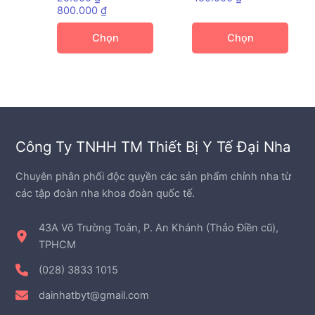
Khoảng
biến
biến
800.000
₫
giá:
thể.
thể.
từ
Chọn
Chọn
Các
Các
25.000 ₫
đến
tùy
tùy
800.000 ₫
chọn
chọn
có
có
thể
thể
được
được
Công Ty TNHH TM Thiết Bị Y Tế Đại Nha
chọn
chọn
trên
trên
Chuyên phân phối độc quyền các sản phẩm chỉnh nha từ
trang
trang
các tập đoàn nha khoa đoàn quốc tế.
sản
sản
phẩm
phẩm
43A Võ Trường Toản, P. An Khánh (Thảo Điền cũ),
TPHCM
(028) 3833 1015
dainhatbyt@gmail.com