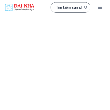
Nhảy
Search
tới
for:
nội
dung