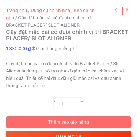
Trang chủ
/
Dụng cụ chỉnh nha
/
Kẹp chỉnh
nha
/ Cây đặt mắc cài có đuôi chỉnh vị trí
BRACKET PLACER/ SLOT ALIGNER
Cây đặt mắc cài có đuôi chỉnh vị trí BRACKET
PLACER/ SLOT ALIGNER
1.330.000
₫
$ Giao hàng miễn phí
Cây đặt mắc cài có đuôi chỉnh vị trí Bracket Placer / Slot
Aligner là dụng cụ hỗ trợ nha sĩ gắn mắc cài chính xác và
hiệu quả. Thiết kế hai đầu: đầu giữ mắc cài và đầu chỉnh
thẳng rãnh mắc cài.
Cây
+
-
đặt
mắc
cài
Thêm vào giỏ hàng
có
đuôi
MUA NGAY
chỉnh