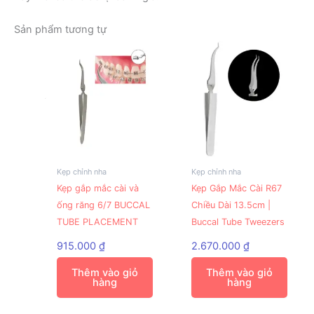
Sản phẩm tương tự
Kẹp chỉnh nha
Kẹp chỉnh nha
Kẹp gắp mắc cài và
Kẹp Gắp Mắc Cài R67
ống răng 6/7 BUCCAL
Chiều Dài 13.5cm |
TUBE PLACEMENT
Buccal Tube Tweezers
915.000
₫
2.670.000
₫
Thêm vào giỏ
Thêm vào giỏ
hàng
hàng