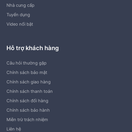
Nhà cung cấp
Tuyển dụng
Video nổi bật
Hỗ trợ khách hàng
Câu hỏi thường gặp
Chính sách bảo mật
Chính sách giao hàng
Chính sách thanh toán
Chính sách đổi hàng
Chính sách bảo hành
Miễn trừ trách nhiệm
Liên hệ