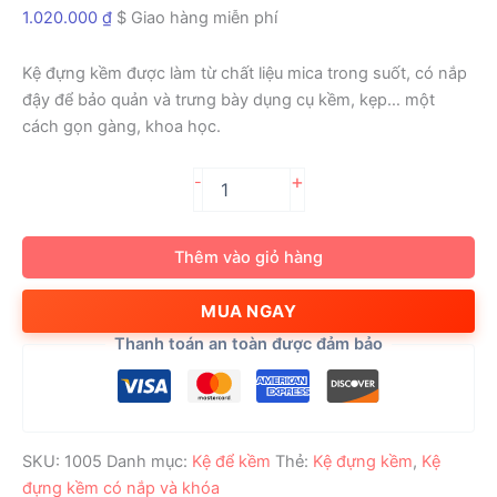
1.020.000
₫
$ Giao hàng miễn phí
Kệ đựng kềm được làm từ chất liệu mica trong suốt, có nắp
đậy để bảo quản và trưng bày dụng cụ kềm, kẹp… một
cách gọn gàng, khoa học.
Kệ
+
-
đựng
kềm
có
Thêm vào giỏ hàng
nắp
và
MUA NGAY
khóa
số
Thanh toán an toàn được đảm bảo
lượng
SKU:
1005
Danh mục:
Kệ để kềm
Thẻ:
Kệ đựng kềm
,
Kệ
đựng kềm có nắp và khóa