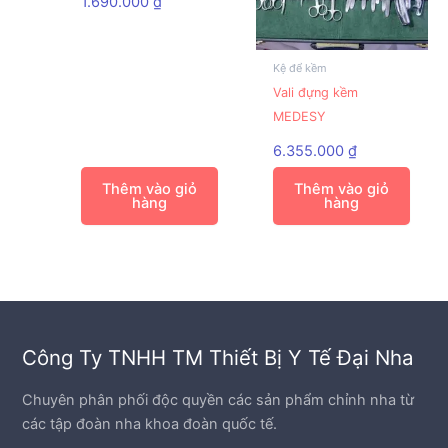
1.690.000
₫
Kệ để kềm
Vali đựng kềm
MEDESY
6.355.000
₫
Thêm vào giỏ
Thêm vào giỏ
hàng
hàng
Công Ty TNHH TM Thiết Bị Y Tế Đại Nha
Chuyên phân phối độc quyền các sản phẩm chỉnh nha từ
các tập đoàn nha khoa đoàn quốc tế.