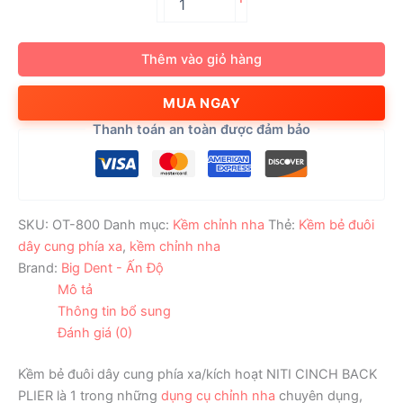
bẻ
đuôi
dây
Thêm vào giỏ hàng
cung
phía
MUA NGAY
xa/kích
hoạt
Thanh toán an toàn được đảm bảo
NITI
CINCH
BACK
PLIER
số
SKU:
OT-800
Danh mục:
Kềm chỉnh nha
Thẻ:
Kềm bẻ đuôi
lượng
dây cung phía xa
,
kềm chỉnh nha
Brand:
Big Dent - Ấn Độ
Mô tả
Thông tin bổ sung
Đánh giá (0)
Kềm bẻ đuôi dây cung phía xa/kích hoạt NITI CINCH BACK
PLIER là 1 trong những
dụng cụ chỉnh nha
chuyên dụng,