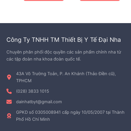
tùy
chọn
có
thể
được
Công Ty TNHH TM Thiết Bị Y Tế Đại Nha
chọn
trên
Chuyên phân phối độc quyền các sản phẩm chỉnh nha từ
trang
các tập đoàn nha khoa đoàn quốc tế.
sản
phẩm
43A Võ Trường Toản, P. An Khánh (Thảo Điền cũ),
TPHCM
(028) 3833 1015
dainhatbyt@gmail.com
GPKD số 0305008941 cấp ngày 10/05/2007 tại Thành
Phố Hồ Chí Minh