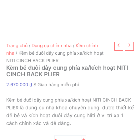
Trang chủ
/
Dụng cụ chỉnh nha
/
Kềm chỉnh
nha
/ Kềm bẻ đuôi dây cung phía xa/kích hoạt
NITI CINCH BACK PLIER
Kềm bẻ đuôi dây cung phía xa/kích hoạt NITI
CINCH BACK PLIER
2.670.000
₫
$ Giao hàng miễn phí
Kềm bẻ đuôi dây cung phía xa/kích hoạt NITI CINCH BACK
là dụng cụ nha khoa chuyên dụng, được thiết kế
PLIER
để bẻ và kích hoạt đuôi dây cung Niti ở vị trí xa 1
cách chính xác và dễ dàng.
Kềm
+
-