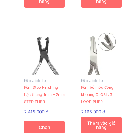
hàng
hàng
Kềm chỉnh nha
Kềm chỉnh nha
Sản
Kềm Step Finishing
Kềm bẻ móc đóng
phẩm
bậc thang 1mm – 2mm
khoảng CLOSING
này
STEP PLIER
LOOP PLIER
có
nhiều
2.415.000
₫
2.165.000
₫
biến
Thêm vào giỏ
thể.
Chọn
hàng
Các