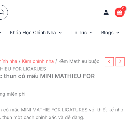
Khóa Học Chỉnh Nha
Tin Tức
Blogs
hỉnh nha
/
Kềm chỉnh nha
/ Kềm Mathieu buộc
THIEU FOR LIGARUES
c thun có mấu MINI MATHIEU FOR
ng miễn phí
n có mấu MINI MATHIE FOR LIGATURES với thiết kế nhỏ
 thun một cách chính xác và dễ dàng.