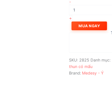
Kềm
-
Mathieu
buộc
thun
+
có
mấu
MUA NGAY
MINI
MATHIEU
FOR
LIGARUES
số
lượng
SKU:
2825
Danh mục:
thun có mấu
Brand:
Medesy - Ý