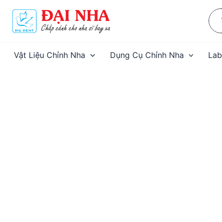
Nhảy
Sea
tới
for:
nội
dung
Vật Liệu Chỉnh Nha
Dụng Cụ Chỉnh Nha
Lab