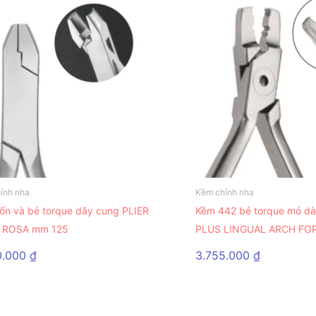
ỉnh nha
Kềm chỉnh nha
ốn và bẻ torque dây cung PLIER
Kềm 442 bẻ torque mỏ d
 ROSA mm 125
PLUS LINGUAL ARCH FO
0.000
₫
3.755.000
₫