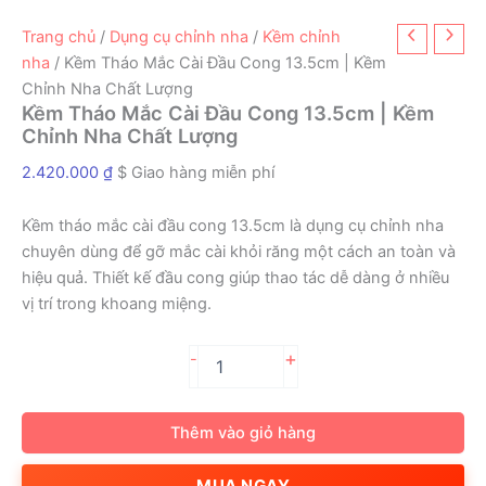
Trang chủ
/
Dụng cụ chỉnh nha
/
Kềm chỉnh
nha
/ Kềm Tháo Mắc Cài Đầu Cong 13.5cm | Kềm
Chỉnh Nha Chất Lượng
Kềm Tháo Mắc Cài Đầu Cong 13.5cm | Kềm
Chỉnh Nha Chất Lượng
2.420.000
₫
$ Giao hàng miễn phí
Kềm tháo mắc cài đầu cong 13.5cm là dụng cụ chỉnh nha
chuyên dùng để gỡ mắc cài khỏi răng một cách an toàn và
hiệu quả. Thiết kế đầu cong giúp thao tác dễ dàng ở nhiều
vị trí trong khoang miệng.
Kềm
+
-
Tháo
Mắc
Cài
Thêm vào giỏ hàng
Đầu
Cong
MUA NGAY
13.5cm