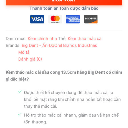
|
Thanh toán an toàn được đảm bảo
Kềm
Chỉnh
Nha
Chất
Lượng
Danh mục:
Kềm chỉnh nha
Thẻ:
Kềm tháo mắc cài
số
Brands:
Big Dent - Ấn Độ
Orel Brands Industries
lượng
Mô tả
Đánh giá (0)
Kềm tháo mắc cài đầu cong 13.5cm hãng Big Dent có điểm
gì đặc biệt?
Được thiết kế chuyên dụng để tháo mắc cài ra
khỏi bề mặt răng khi chỉnh nha hoàn tất hoặc cần
thay thế mắc cài.
Hỗ trợ tháo mắc cài nhanh, giảm đau và hạn chế
tổn thương.