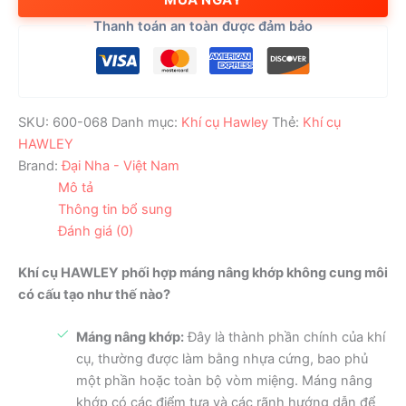
khớp
Thanh toán an toàn được đảm bảo
không
cung
môi
số
lượng
SKU:
600-068
Danh mục:
Khí cụ Hawley
Thẻ:
Khí cụ
HAWLEY
Brand:
Đại Nha - Việt Nam
Mô tả
Thông tin bổ sung
Đánh giá (0)
Khí cụ HAWLEY phối hợp máng nâng khớp không cung môi
có cấu tạo như thế nào?
Máng nâng khớp:
Đây là thành phần chính của khí
cụ, thường được làm bằng nhựa cứng, bao phủ
một phần hoặc toàn bộ vòm miệng. Máng nâng
khớp có các điểm tựa và các rãnh hướng dẫn để