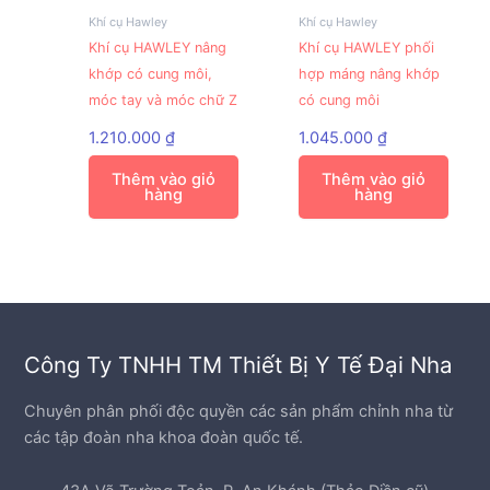
Khí cụ Hawley
Khí cụ Hawley
Khí cụ HAWLEY nâng
Khí cụ HAWLEY phối
khớp có cung môi,
hợp máng nâng khớp
móc tay và móc chữ Z
có cung môi
1.210.000
₫
1.045.000
₫
Thêm vào giỏ
Thêm vào giỏ
hàng
hàng
Công Ty TNHH TM Thiết Bị Y Tế Đại Nha
Chuyên phân phối độc quyền các sản phẩm chỉnh nha từ
các tập đoàn nha khoa đoàn quốc tế.