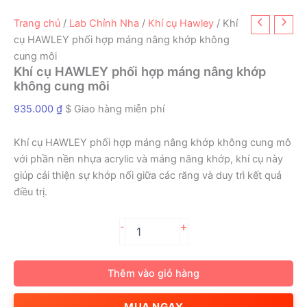
Trang chủ
/
Lab Chỉnh Nha
/
Khí cụ Hawley
/ Khí
cụ HAWLEY phối hợp máng nâng khớp không
cung môi
Khí cụ HAWLEY phối hợp máng nâng khớp
không cung môi
935.000
₫
$ Giao hàng miễn phí
Khí cụ HAWLEY phối hợp máng nâng khớp không cung mô
với phần nền nhựa acrylic và máng nâng khớp, khí cụ này
giúp cải thiện sự khớp nối giữa các răng và duy trì kết quả
điều trị.
Khí
+
-
cụ
HAWLEY
phối
Thêm vào giỏ hàng
hợp
máng
MUA NGAY
nâng