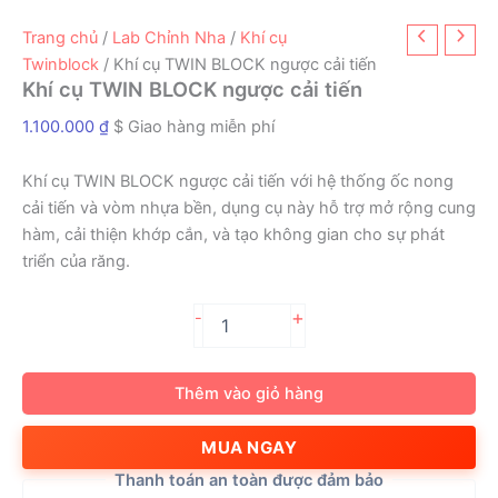
Trang chủ
/
Lab Chỉnh Nha
/
Khí cụ
Twinblock
/ Khí cụ TWIN BLOCK ngược cải tiến
Khí cụ TWIN BLOCK ngược cải tiến
1.100.000
₫
$ Giao hàng miễn phí
Khí cụ TWIN BLOCK ngược cải tiến với hệ thống ốc nong
cải tiến và vòm nhựa bền, dụng cụ này hỗ trợ mở rộng cung
hàm, cải thiện khớp cắn, và tạo không gian cho sự phát
triển của răng.
Khí
+
-
cụ
TWIN
BLOCK
Thêm vào giỏ hàng
ngược
cải
MUA NGAY
tiến
số
Thanh toán an toàn được đảm bảo
lượng