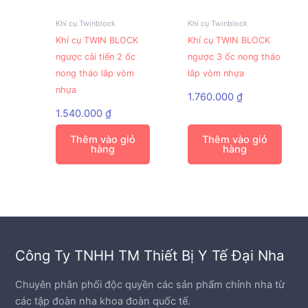
Khí cụ Twinblock
Khí cụ Twinblock
Khí cụ TWIN BLOCK
Khí cụ TWIN BLOCK
ngược cải tiến 2 ốc
ngược 3 ốc nong tháo
nong tháo lắp vòm
lắp vòm nhựa
nhựa
1.760.000
₫
1.540.000
₫
Thêm vào giỏ
Thêm vào giỏ
hàng
hàng
Công Ty TNHH TM Thiết Bị Y Tế Đại Nha
Chuyên phân phối độc quyền các sản phẩm chỉnh nha từ
các tập đoàn nha khoa đoàn quốc tế.