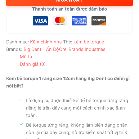
Kềm
Thanh toán an toàn được đảm bảo
Chỉnh
Nha
Bẻ
Torque
số
Danh mục:
Kềm chỉnh nha
Thẻ:
kềm bẻ torque
lượng
Brands:
Big Dent - Ấn Độ
Orel Brands Industries
Mô tả
Đánh giá (0)
Kềm bẻ torque 1 răng size 12cm hãng Big Dent có điểm gì
nổi bật?
Là dụng cụ được thiết kế để bẻ torque từng răng
riêng lẻ trên dây cung một cách chính xác & an
toàn.
Bẻ torque từng răng, không làm biến dạng phần
còn lại của dây cung, hỗ trợ kiểm soát tốt vị trí &