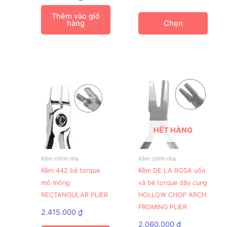
thể.
Thêm vào giỏ
Các
hàng
Chọn
tùy
chọn
có
thể
được
chọn
trên
trang
sản
HẾT HÀNG
phẩm
Kềm chỉnh nha
Kềm chỉnh nha
Kềm 442 bẻ torque
Kềm DE LA ROSA uốn
mỏ mỏng
và bẻ torque dây cung
RECTANGULAR PLIER
HOLLOW CHOP ARCH
FROMING PLIER
2.415.000
₫
2.060.000
₫