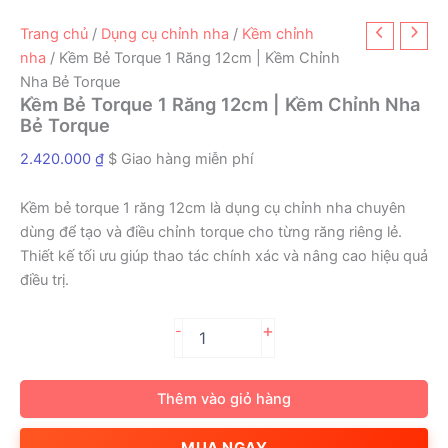
Trang chủ
/
Dụng cụ chỉnh nha
/
Kềm chỉnh
nha
/ Kềm Bẻ Torque 1 Răng 12cm | Kềm Chỉnh
Nha Bẻ Torque
Kềm Bẻ Torque 1 Răng 12cm | Kềm Chỉnh Nha
Bẻ Torque
2.420.000
₫
$ Giao hàng miễn phí
Kềm bẻ torque 1 răng 12cm là dụng cụ chỉnh nha chuyên
dùng để tạo và điều chỉnh torque cho từng răng riêng lẻ.
Thiết kế tối ưu giúp thao tác chính xác và nâng cao hiệu quả
điều trị.
Kềm
+
-
Bẻ
Torque
1
Thêm vào giỏ hàng
Răng
12cm
MUA NGAY
|