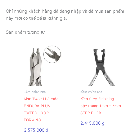
Chỉ những khách hàng đã đăng nhập và đã mua sản phẩm
này mới có thể để lại đánh giá.
Sản phẩm tương tự
Kềm chỉnh nha
Kềm chỉnh nha
Sản
Kềm Tweed bẻ móc
Kềm Step Finishing
phẩm
ENDURA PLUS
bậc thang 1mm – 2mm
này
TWEED LOOP
STEP PLIER
có
FORMING
nhiều
2.415.000
₫
biến
3.575.000
₫