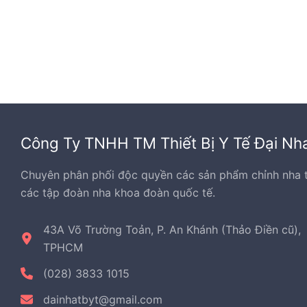
thể.
thể.
Các
Các
tùy
tùy
chọn
chọn
có
có
thể
thể
được
được
chọn
chọn
Công Ty TNHH TM Thiết Bị Y Tế Đại Nh
trên
trên
trang
trang
Chuyên phân phối độc quyền các sản phẩm chỉnh nha 
sản
sản
các tập đoàn nha khoa đoàn quốc tế.
phẩm
phẩ
43A Võ Trường Toản, P. An Khánh (Thảo Điền cũ),
TPHCM
(028) 3833 1015
dainhatbyt@gmail.com