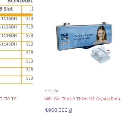
Mắc cài
Sản
 7 ZIP T6
Mắc Cài Pha Lê Thẩm Mỹ Crystal Roth
phẩm
này
4.960.000
₫
có
nhiều
biến