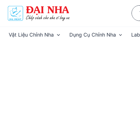
Nhảy
Sea
tới
for:
nội
dung
Vật Liệu Chỉnh Nha
Dụng Cụ Chỉnh Nha
Lab