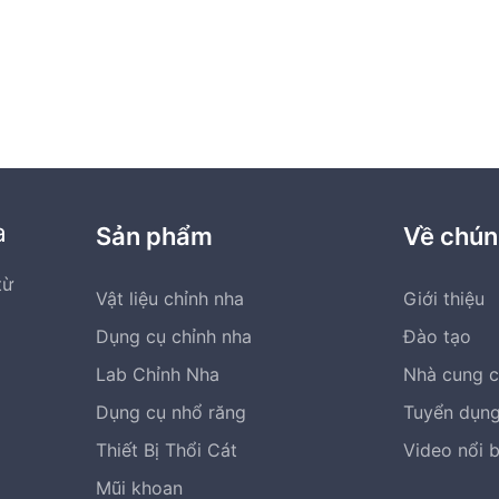
thể.
Các
tùy
chọn
có
thể
được
chọn
a
Sản phẩm
Về chún
trên
trang
từ
Vật liệu chỉnh nha
Giới thiệu
sản
m
phẩm
Dụng cụ chỉnh nha
Đào tạo
Lab Chỉnh Nha
Nhà cung 
Dụng cụ nhổ răng
Tuyển dụn
Thiết Bị Thổi Cát
Video nổi 
Mũi khoan