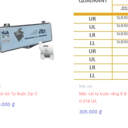
i
Mắc cài
Sản
ài Sứ Tự Buộc Zip C
Mắc cài tự buộc răng 6 &
m
phẩm
0.018 U/L
này
0.000
₫
có
305.000
₫
nhiều
biến