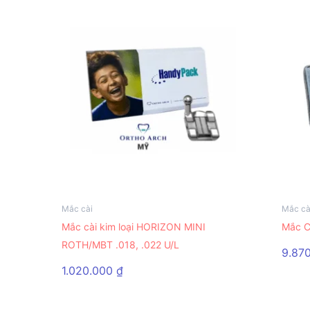
Mắc cài
Mắc cà
Sản
Sản
Mắc cài kim loại HORIZON MINI
Mắc C
phẩm
phẩ
ROTH/MBT .018, .022 U/L
này
này
9.87
có
có
1.020.000
₫
nhiều
nhiều
biến
biến