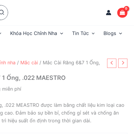
Khóa Học Chỉnh Nha
Tin Tức
Blogs
hỉnh nha
/
Mắc cài
/ Mắc Cài Răng 6&7 1 Ống,
7 1 Ống, .022 MAESTRO
 miễn phí
g, .022 MEASTRO được làm bằng chất liệu kim loại cao
g cao. Đảm bảo sự bền bỉ, chống gỉ sét và chống ăn
rì hiệu suất ổn định trong thời gian dài.