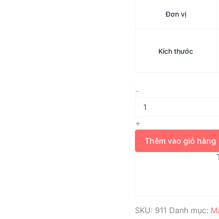
Đơn vị
Kích thước
Mắc
-
Cài
Răng
6&7
+
1
Ống,
Thêm vào giỏ hàng
.022
MAESTRO
số
lượng
SKU:
911
Danh mục:
Mắ