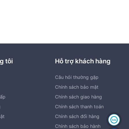
thể.
Các
tùy
chọn
có
thể
được
chọn
g tôi
Hỗ trợ khách hàng
trên
trang
Câu hỏi thường gặp
sản
phẩm
Chính sách bảo mật
cấp
Chính sách giao hàng
g
Chính sách thanh toán
bật
Chính sách đổi hàng
Chính sách bảo hành