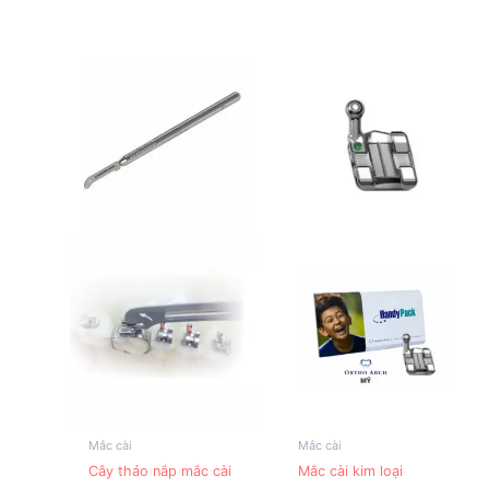
trang
sản
phẩm
Mắc cài
Mắc cài
Sản
Cây tháo nắp mắc cài
Mắc cài kim loại
phẩm