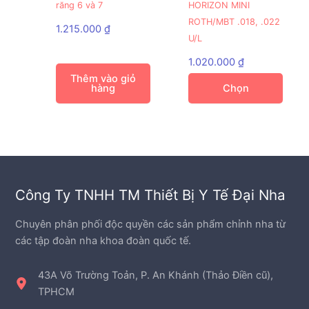
răng 6 và 7
HORIZON MINI
này
ROTH/MBT .018, .022
có
1.215.000
₫
U/L
nhiều
biến
1.020.000
₫
thể.
Thêm vào giỏ
hàng
Chọn
Các
tùy
chọn
có
thể
được
chọn
Công Ty TNHH TM Thiết Bị Y Tế Đại Nha
trên
trang
Chuyên phân phối độc quyền các sản phẩm chỉnh nha từ
sản
các tập đoàn nha khoa đoàn quốc tế.
phẩm
43A Võ Trường Toản, P. An Khánh (Thảo Điền cũ),
TPHCM