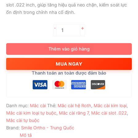
slot .022 inch, giúp tăng hiệu quả neo chặn, kiểm soát lực
ổn định trong chỉnh nha cố định.
Mắc
+
-
Cài
Răng
7
Thêm vào giỏ hàng
Tự
Buộc
MUA NGAY
7S
Max
Thanh toán an toàn được đảm bảo
Roth
.022
Non-
Convertible
số
Danh mục:
Mắc cài
Thẻ:
Mắc cài hệ Roth
,
Mắc cài kim loại
,
lượng
Mắc cài kim loại tự buộc
,
Mắc cài răng 7
,
Mắc cài slot .022
,
Mắc cài tự buộc
Brand:
Smile Ortho - Trung Quốc
Mô tả