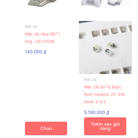
Mắc cài
Sản
Mắc cài răng 6&7 1
phẩm
ống, .022 EDGE
này
có
143.000
₫
nhiều
biến
thể.
Các
Mắc cài
tùy
Mắc Cài Sứ Tự Buộc
chọn
Roth Ceramic 2S .018
có
Hook 3-4-5
thể
5.190.000
₫
được
chọn
Thêm vào giỏ
Chọn
hàng
trên