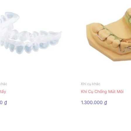
 khác
Khí cụ khác
tẩy
Khí Cụ Chống Mút Môi
00
₫
1.300.000
₫