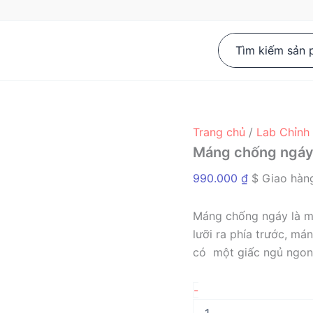
Search
for:
Trang chủ
/
Lab Chỉnh
Máng chống ngá
990.000
₫
$ Giao hàn
Máng chống ngáy là m
lưỡi ra phía trước, m
có một giấc ngủ ngon
Máng
-
chống