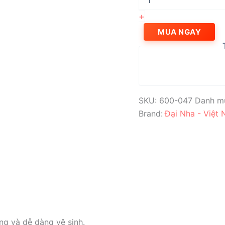
ngáy
số
+
lượng
MUA NGAY
SKU:
600-047
Danh m
Brand:
Đại Nha - Việt
ng và dễ dàng vệ sinh.