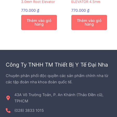
3.0mm Root Elevator
ELEVATOR 4.5mm
770.000
₫
770.000
₫
Thêm vào giỏ
Thêm vào giỏ
hàng
hàng
Công Ty TNHH TM Thiết Bị Y Tế Đại Nha
Chuyên phân phối độc quyền các sản phẩm chỉnh nha từ
các tập đoàn nha khoa đoàn quốc tế.
43A Võ Trường Toản, P. An Khánh (Thảo Điền cũ),
TPHCM
(028) 3833 1015