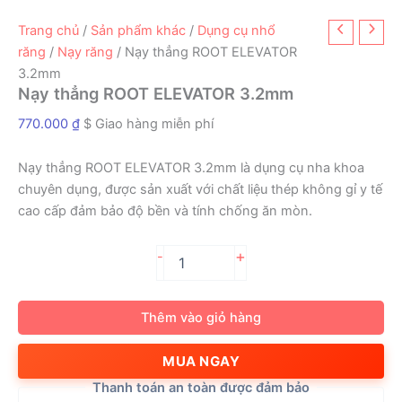
Trang chủ
/
Sản phẩm khác
/
Dụng cụ nhổ
răng
/
Nạy răng
/ Nạy thẳng ROOT ELEVATOR
3.2mm
Nạy thẳng ROOT ELEVATOR 3.2mm
770.000
₫
$ Giao hàng miễn phí
Nạy thẳng ROOT ELEVATOR 3.2mm là dụng cụ nha khoa
chuyên dụng, được sản xuất với chất liệu thép không gỉ y tế
cao cấp đảm bảo độ bền và tính chống ăn mòn.
Nạy
+
-
thẳng
ROOT
ELEVATOR
Thêm vào giỏ hàng
3.2mm
số
MUA NGAY
lượng
Thanh toán an toàn được đảm bảo