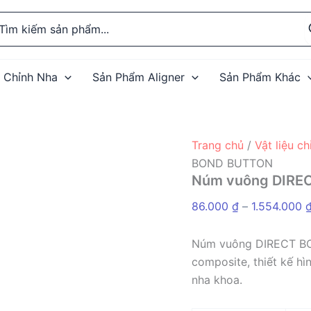
rch
 Chỉnh Nha
Sản Phẩm Aligner
Sản Phẩm Khác
Trang chủ
/
Vật liệu c
BOND BUTTON
Núm vuông DIRE
86.000
₫
–
1.554.000
Núm vuông DIRECT BO
composite, thiết kế hì
nha khoa.