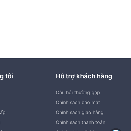
giá:
nhiều
giá:
từ
từ
biến
187.000 ₫
136.000 ₫
thể.
đến
đến
Các
2.215.000 ₫
1.270.000 ₫
tùy
chọn
có
thể
được
chọn
g tôi
Hỗ trợ khách hàng
trên
trang
Câu hỏi thường gặp
sản
phẩm
Chính sách bảo mật
cấp
Chính sách giao hàng
g
Chính sách thanh toán