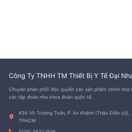
nhiều
sản
biến
phẩm
thể.
Các
tùy
chọn
có
thể
được
chọn
Công Ty TNHH TM Thiết Bị Y Tế Đại Nh
trên
trang
Chuyên phân phối độc quyền các sản phẩm chỉnh nha 
sản
các tập đoàn nha khoa đoàn quốc tế.
phẩ
43A Võ Trường Toản, P. An Khánh (Thảo Điền cũ),
TPHCM
(028) 3833 1015