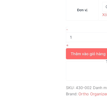
Đơn vị
Xó
Núm
-
vuông
DIRECT
BOND
+
BUTTON
số
Thêm vào giỏ hàng
lượng
SKU:
430-002
Danh m
Brand:
Ortho Organize