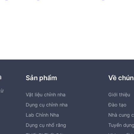
giá:
nhiều
từ
biến
86.000 ₫
thể.
đến
Các
1.554.000 ₫
tùy
chọn
có
thể
được
chọn
a
Sản phẩm
Về chún
trên
trang
từ
Vật liệu chỉnh nha
Giới thiệu
sản
m
phẩm
Dụng cụ chỉnh nha
Đào tạo
Lab Chỉnh Nha
Nhà cung 
Dụng cụ nhổ răng
Tuyển dụn