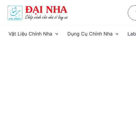
Nhảy
Sea
tới
for:
nội
dung
Vật Liệu Chỉnh Nha
Dụng Cụ Chỉnh Nha
Lab