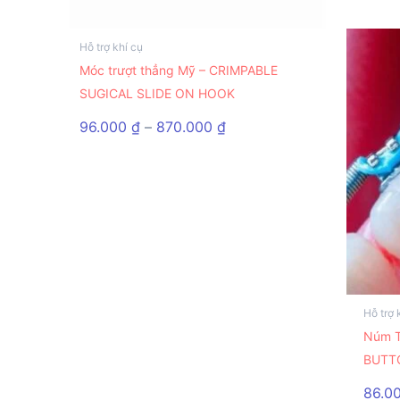
Hỗ trợ khí cụ
Sản
Móc trượt thẳng Mỹ – CRIMPABLE
phẩm
SUGICAL SLIDE ON HOOK
này
có
Khoảng
96.000
₫
–
870.000
₫
nhiều
giá:
từ
biến
96.000 ₫
thể.
đến
Các
870.000 ₫
tùy
chọn
có
thể
Hỗ trợ 
Sản
được
Núm 
phẩ
chọn
BUTT
này
trên
có
86.0
trang