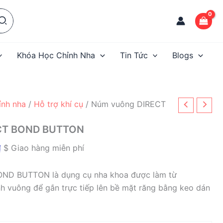
Khóa Học Chỉnh Nha
Tin Tức
Blogs
hỉnh nha
/
Hỗ trợ khí cụ
/ Núm vuông DIRECT
CT BOND BUTTON
Khoảng
₫
$ Giao hàng miễn phí
giá:
từ
ND BUTTON là dụng cụ nha khoa được làm từ
86.000 ₫
nh vuông để gắn trực tiếp lên bề mặt răng bằng keo dán
đến
1.554.000 ₫