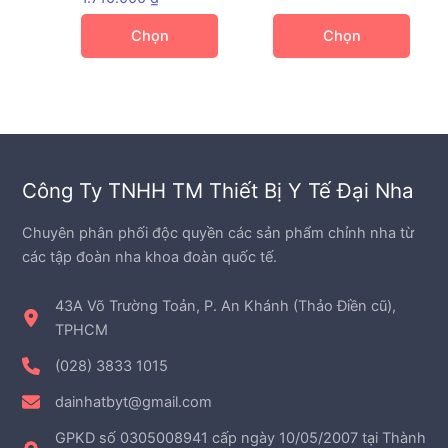
giá:
thể
nhiều
từ
Chọn
Chọn
được
biến
1.520.000 ₫
chọn
đến
thể.
1.710.000 ₫
trên
Các
trang
tùy
sản
chọn
phẩm
có
Công Ty TNHH TM Thiết Bị Y Tế Đại Nha
thể
được
Chuyên phân phối độc quyền các sản phẩm chỉnh nha từ
chọn
các tập đoàn nha khoa đoàn quốc tế.
trên
trang
43A Võ Trường Toản, P. An Khánh (Thảo Điền cũ),
sản
TPHCM
phẩm
(028) 3833 1015
dainhatbyt@gmail.com
GPKD số 0305008941 cấp ngày 10/05/2007 tại Thành