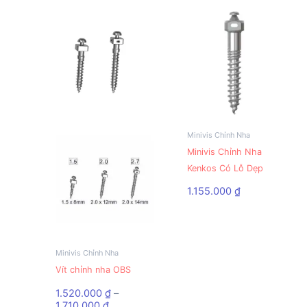
Minivis Chỉnh Nha
Sản
Minivis Chỉnh Nha
phẩm
Kenkos Có Lỗ Dẹp
này
có
1.155.000
₫
nhiều
biến
thể.
Các
Minivis Chỉnh Nha
Sản
tùy
Vít chỉnh nha OBS
phẩm
chọn
này
1.520.000
₫
–
có
Khoảng
có
1.710.000
₫