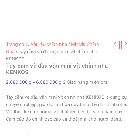
Trang chủ
/
Vật liệu chỉnh nha
/
Minivis Chỉnh
Nha
/ Tay cầm và đầu vặn mini vít chỉnh nha
KENKOS
Tay cầm và đầu vặn mini vít chỉnh nha
KENKOS
Khoảng
2.080.000
₫
–
6.880.000
₫
$ Giao hàng miễn phí
giá:
từ
Tay cầm và đầu vặn mini vít chỉnh nha KENKOS là dụng cụ
2.080.000 ₫
chuyên nghiệp, giúp tối ưu hóa quy trình điều trị chỉnh nha.
đến
Với thiết kế ergonomic và chất liệu bền bỉ, sản phẩm này
6.880.000 ₫
đảm bảo độ chính xác cao và thoải mái cho người dùng.