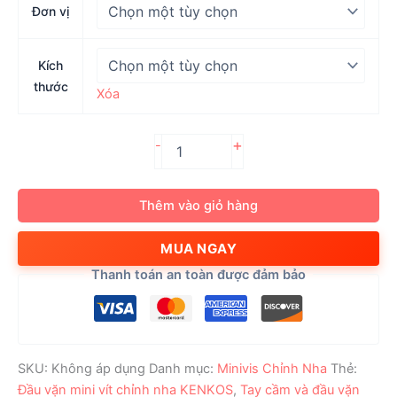
Đơn vị
Kích
thước
Xóa
Tay
+
-
cầm
và
đầu
Thêm vào giỏ hàng
vặn
mini
MUA NGAY
vít
chỉnh
Thanh toán an toàn được đảm bảo
nha
KENKOS
số
lượng
SKU:
Không áp dụng
Danh mục:
Minivis Chỉnh Nha
Thẻ:
Đầu vặn mini vít chỉnh nha KENKOS
,
Tay cầm và đầu vặn