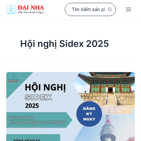
Nhảy
Search
tới
for:
nội
dung
Hội nghị Sidex 2025