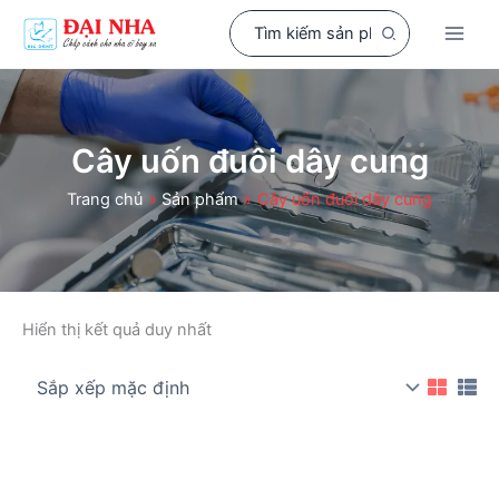
Nhảy
Search
tới
for:
nội
dung
Cây uốn đuôi dây cung
Trang chủ
Sản phẩm
Cây uốn đuôi dây cung
Hiển thị kết quả duy nhất