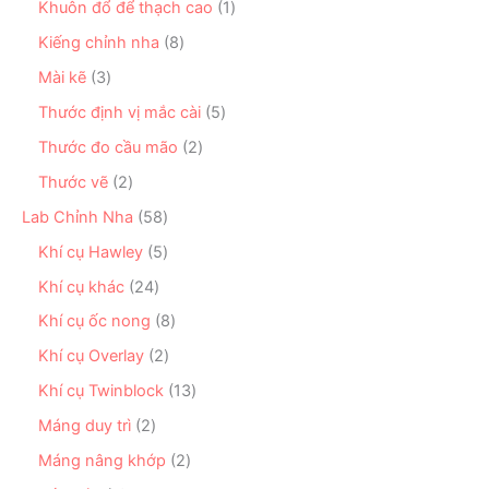
h
n
1
Khuôn đổ để thạch cao
1
p
s
ẩ
p
s
h
ả
8
Kiếng chỉnh nha
8
m
h
ả
ẩ
n
s
ẩ
n
3
Mài kẽ
3
m
p
ả
m
p
s
h
n
5
Thước định vị mắc cài
5
h
ả
ẩ
p
s
ẩ
n
2
Thước đo cầu mão
2
m
h
ả
m
p
s
ẩ
n
2
Thước vẽ
2
h
ả
m
p
s
ẩ
n
5
Lab Chỉnh Nha
58
h
ả
m
p
8
ẩ
n
5
Khí cụ Hawley
5
h
s
m
p
s
ẩ
ả
2
Khí cụ khác
24
h
ả
m
n
4
ẩ
n
8
Khí cụ ốc nong
8
p
s
m
p
s
h
ả
2
Khí cụ Overlay
2
h
ả
ẩ
n
s
ẩ
n
1
Khí cụ Twinblock
13
m
p
ả
m
p
3
h
n
2
Máng duy trì
2
h
s
ẩ
p
s
ẩ
ả
2
Máng nâng khớp
2
m
h
ả
m
n
s