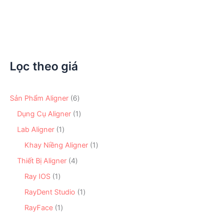
750.000
₫
Lọc theo giá
6
Sản Phẩm Aligner
6
s
1
Dụng Cụ Aligner
1
ả
s
n
1
Lab Aligner
1
ả
p
s
n
1
Khay Niềng Aligner
1
h
ả
p
s
ẩ
n
4
Thiết Bị Aligner
4
h
ả
m
p
s
ẩ
n
1
Ray IOS
1
h
ả
m
p
s
ẩ
n
1
RayDent Studio
1
h
ả
m
p
s
ẩ
n
1
RayFace
1
h
ả
m
p
s