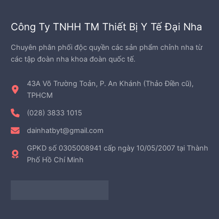
h
p
ẩ
h
m
Công Ty TNHH TM Thiết Bị Y Tế Đại Nha
ẩ
m
Chuyên phân phối độc quyền các sản phẩm chỉnh nha từ
các tập đoàn nha khoa đoàn quốc tế.
43A Võ Trường Toản, P. An Khánh (Thảo Điền cũ),
TPHCM
(028) 3833 1015
dainhatbyt@gmail.com
GPKD số 0305008941 cấp ngày 10/05/2007 tại Thành
Phố Hồ Chí Minh