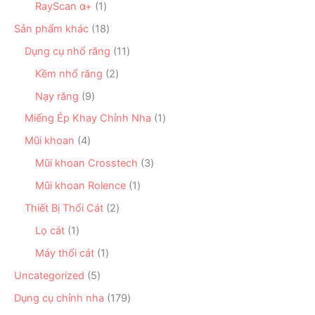
ẩ
n
1
RayScan α+
1
h
ả
m
p
s
ẩ
n
1
Sản phẩm khác
18
h
ả
m
p
8
ẩ
n
1
Dụng cụ nhổ răng
11
h
s
m
p
1
ẩ
ả
2
Kềm nhổ răng
2
h
s
m
n
s
ẩ
ả
9
Nạy răng
9
p
ả
m
n
s
h
n
1
Miếng Ép Khay Chỉnh Nha
1
p
ả
ẩ
p
s
h
n
4
Mũi khoan
4
m
h
ả
ẩ
p
s
ẩ
n
3
Mũi khoan Crosstech
3
m
h
ả
m
p
s
ẩ
n
1
Mũi khoan Rolence
1
h
ả
m
p
s
ẩ
n
2
Thiết Bị Thổi Cát
2
h
ả
m
p
s
ẩ
n
1
Lọ cát
1
h
ả
m
p
s
ẩ
n
1
Máy thổi cát
1
h
ả
m
p
s
ẩ
n
5
Uncategorized
5
h
ả
m
p
s
ẩ
n
1
Dụng cụ chỉnh nha
179
h
ả
m
p
7