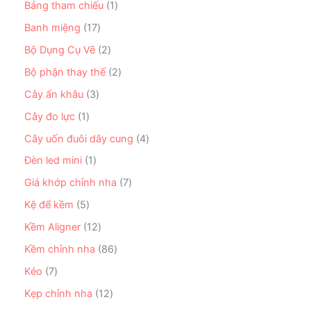
ẩ
n
1
Bảng tham chiếu
1
h
9
m
p
s
ẩ
s
1
Banh miệng
17
h
ả
m
ả
7
ẩ
n
2
Bộ Dụng Cụ Vẽ
2
n
s
m
p
s
p
ả
2
Bộ phận thay thế
2
h
ả
h
n
s
ẩ
n
3
Cây ấn khâu
3
ẩ
p
ả
m
p
s
m
h
n
1
Cây đo lực
1
h
ả
ẩ
p
s
ẩ
n
4
Cây uốn đuôi dây cung
4
m
h
ả
m
p
s
ẩ
n
1
Đèn led mini
1
h
ả
m
p
s
ẩ
n
7
Giá khớp chỉnh nha
7
h
ả
m
p
s
ẩ
n
5
Kệ để kềm
5
h
ả
m
p
s
ẩ
n
1
Kềm Aligner
12
h
ả
m
p
2
ẩ
n
8
Kềm chỉnh nha
86
h
s
m
p
6
ẩ
ả
7
Kéo
7
h
s
m
n
s
ẩ
ả
1
Kẹp chỉnh nha
12
p
ả
m
n
2