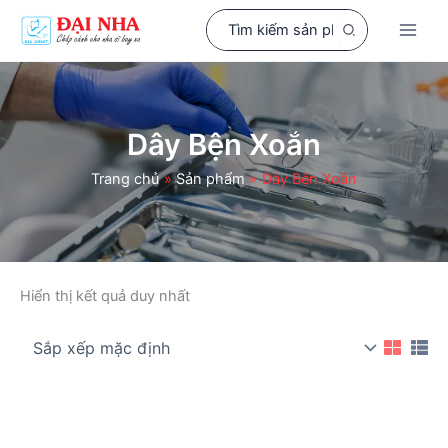
Nhảy
Search
tới
for:
nội
dung
Dây Bện Xoắn
Trang chủ
Sản phẩm
Dây Bện Xoắn
Hiển thị kết quả duy nhất