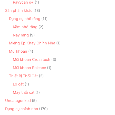
ẩ
n
1
RayScan α+
1
h
ả
m
p
s
ẩ
n
1
Sản phẩm khác
18
h
ả
m
p
8
ẩ
n
1
Dụng cụ nhổ răng
11
h
s
m
p
1
ẩ
ả
2
Kềm nhổ răng
2
h
s
m
n
s
ẩ
ả
9
Nạy răng
9
p
ả
m
n
s
h
n
1
Miếng Ép Khay Chỉnh Nha
1
p
ả
ẩ
p
s
h
n
4
Mũi khoan
4
m
h
ả
ẩ
p
s
ẩ
n
3
Mũi khoan Crosstech
3
m
h
ả
m
p
s
ẩ
n
1
Mũi khoan Rolence
1
h
ả
m
p
s
ẩ
n
2
Thiết Bị Thổi Cát
2
h
ả
m
p
s
ẩ
n
1
Lọ cát
1
h
ả
m
p
s
ẩ
n
1
Máy thổi cát
1
h
ả
m
p
s
ẩ
n
5
Uncategorized
5
h
ả
m
p
s
ẩ
n
1
Dụng cụ chỉnh nha
179
h
ả
m
p
7