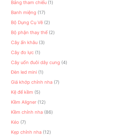
ẩ
n
1
Bảng tham chiếu
1
h
9
m
p
s
ẩ
s
1
Banh miệng
17
h
ả
m
ả
7
ẩ
n
2
Bộ Dụng Cụ Vẽ
2
n
s
m
p
s
p
ả
2
Bộ phận thay thế
2
h
ả
h
n
s
ẩ
n
3
Cây ấn khâu
3
ẩ
p
ả
m
p
s
m
h
n
1
Cây đo lực
1
h
ả
ẩ
p
s
ẩ
n
4
Cây uốn đuôi dây cung
4
m
h
ả
m
p
s
ẩ
n
1
Đèn led mini
1
h
ả
m
p
s
ẩ
n
7
Giá khớp chỉnh nha
7
h
ả
m
p
s
ẩ
n
5
Kệ để kềm
5
h
ả
m
p
s
ẩ
n
1
Kềm Aligner
12
h
ả
m
p
2
ẩ
n
8
Kềm chỉnh nha
86
h
s
m
p
6
ẩ
ả
7
Kéo
7
h
s
m
n
s
ẩ
ả
1
Kẹp chỉnh nha
12
p
ả
m
n
2