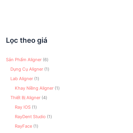
Khoảng
33.000
₫
–
300.000
₫
giá:
từ
33.000 ₫
đến
300.000 ₫
Lọc theo giá
6
Sản Phẩm Aligner
6
s
1
Dụng Cụ Aligner
1
ả
s
n
1
Lab Aligner
1
ả
p
s
n
1
Khay Niềng Aligner
1
h
ả
p
s
ẩ
n
4
Thiết Bị Aligner
4
h
ả
m
p
s
ẩ
n
1
Ray IOS
1
h
ả
m
p
s
ẩ
n
1
RayDent Studio
1
h
ả
m
p
s
ẩ
n
1
RayFace
1
h
ả
m
p
s