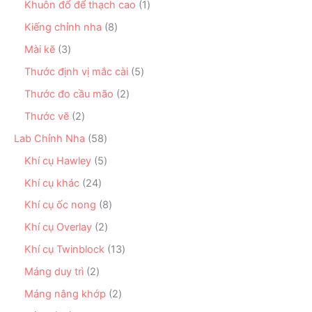
h
n
1
Khuôn đổ để thạch cao
1
p
s
ẩ
p
s
h
ả
8
Kiếng chỉnh nha
8
m
h
ả
ẩ
n
s
ẩ
n
3
Mài kẽ
3
m
p
ả
m
p
s
h
n
5
Thước định vị mắc cài
5
h
ả
ẩ
p
s
ẩ
n
2
Thước đo cầu mão
2
m
h
ả
m
p
s
ẩ
n
2
Thước vẽ
2
h
ả
m
p
s
ẩ
n
5
Lab Chỉnh Nha
58
h
ả
m
p
8
ẩ
n
5
Khí cụ Hawley
5
h
s
m
p
s
ẩ
ả
2
Khí cụ khác
24
h
ả
m
n
4
ẩ
n
8
Khí cụ ốc nong
8
p
s
m
p
s
h
ả
2
Khí cụ Overlay
2
h
ả
ẩ
n
s
ẩ
n
1
Khí cụ Twinblock
13
m
p
ả
m
p
3
h
n
2
Máng duy trì
2
h
s
ẩ
p
s
ẩ
ả
2
Máng nâng khớp
2
m
h
ả
m
n
s