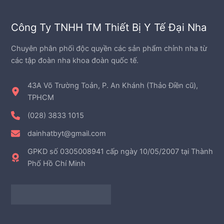
h
p
ẩ
h
m
Công Ty TNHH TM Thiết Bị Y Tế Đại Nha
ẩ
m
Chuyên phân phối độc quyền các sản phẩm chỉnh nha từ
các tập đoàn nha khoa đoàn quốc tế.
43A Võ Trường Toản, P. An Khánh (Thảo Điền cũ),
TPHCM
(028) 3833 1015
dainhatbyt@gmail.com
GPKD số 0305008941 cấp ngày 10/05/2007 tại Thành
Phố Hồ Chí Minh