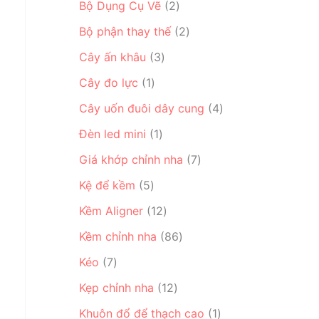
ẩ
2
n
Bộ Dụng Cụ Vẽ
2
s
n
m
s
p
ả
2
p
Bộ phận thay thế
2
ả
h
n
s
h
3
n
ẩ
Cây ấn khâu
3
p
ả
ẩ
s
p
m
1
h
n
m
Cây đo lực
1
ả
h
s
ẩ
p
n
ẩ
4
Cây uốn đuôi dây cung
4
ả
m
h
p
m
s
n
1
ẩ
Đèn led mini
1
h
ả
p
s
m
ẩ
7
n
Giá khớp chỉnh nha
7
h
ả
m
s
p
5
ẩ
n
Kệ để kềm
5
ả
h
s
m
p
1
n
ẩ
Kềm Aligner
12
ả
h
2
p
m
n
ẩ
8
Kềm chỉnh nha
86
s
h
p
m
6
7
ả
ẩ
Kéo
7
h
s
s
n
m
ẩ
1
ả
Kẹp chỉnh nha
12
ả
p
m
2
n
n
h
1
Khuôn đổ để thạch cao
1