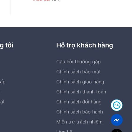
h
s
m
4
p
m
ẩ
ả
s
h
m
n
ả
ẩ
p
n
m
h
p
ẩ
h
g tôi
Hỗ trợ khách hàng
m
ẩ
m
Câu hỏi thường gặp
Chính sách bảo mật
cấp
Chính sách giao hàng
g
Chính sách thanh toán
bật
Chính sách đổi hàng
Chính sách bảo hành
Miễn trừ trách nhiệm
Liên hệ