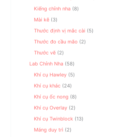
s
p
p
ẩ
s
ả
h
8
Kiếng chỉnh nha
8
h
m
ả
n
ẩ
s
ẩ
3
n
Mài kẽ
3
p
m
ả
m
s
p
h
n
5
Thước định vị mắc cài
5
ả
h
ẩ
p
s
n
2
ẩ
Thước đo cầu mão
2
m
h
ả
p
s
m
2
ẩ
n
Thước vẽ
2
h
ả
s
m
p
ẩ
5
n
Lab Chỉnh Nha
58
ả
h
m
8
p
n
5
ẩ
Khí cụ Hawley
5
s
h
p
s
m
2
ả
ẩ
Khí cụ khác
24
h
ả
4
n
m
ẩ
n
8
Khí cụ ốc nong
8
s
p
m
p
s
ả
h
2
Khí cụ Overlay
2
h
ả
n
ẩ
s
ẩ
n
1
Khí cụ Twinblock
13
p
m
ả
m
p
3
2
h
n
Máng duy trì
2
h
s
s
ẩ
p