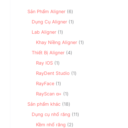
6
Sản Phẩm Aligner
6
s
1
Dụng Cụ Aligner
1
ả
s
1
n
Lab Aligner
1
ả
s
p
n
1
Khay Niềng Aligner
1
ả
h
p
s
n
4
ẩ
Thiết Bị Aligner
4
h
ả
p
s
m
1
ẩ
n
Ray IOS
1
h
ả
s
m
p
ẩ
n
1
RayDent Studio
1
ả
h
m
p
s
n
1
ẩ
RayFace
1
h
ả
p
s
m
1
ẩ
n
RayScan α+
1
h
ả
s
m
p
ẩ
n
1
Sản phẩm khác
18
ả
h
m
p
8
n
ẩ
1
Dụng cụ nhổ răng
11
h
s
p
m
1
ẩ
ả
2
Kềm nhổ răng
2
h
s