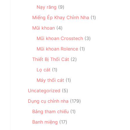
m
n
s
9
ẩ
ả
Nạy răng
9
p
ả
s
m
n
h
n
1
Miếng Ép Khay Chỉnh Nha
1
ả
p
ẩ
p
s
4
n
h
Mũi khoan
4
m
h
ả
s
p
ẩ
ẩ
3
n
Mũi khoan Crosstech
3
ả
h
m
m
s
p
n
ẩ
1
Mũi khoan Rolence
1
ả
h
p
m
s
2
n
ẩ
Thiết Bị Thổi Cát
2
h
ả
s
p
m
1
ẩ
n
Lọ cát
1
ả
h
s
m
p
1
n
ẩ
Máy thổi cát
1
ả
h
s
p
m
n
5
ẩ
Uncategorized
5
ả
h
p
s
m
n
ẩ
1
Dụng cụ chỉnh nha
179
h
ả
p
m
7
ẩ
n
1
Bảng tham chiếu
1
h
9
m
p
s
1
ẩ
s
Banh miệng
17
h
ả
7
m
ả