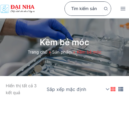
Nhảy
Search
tới
for:
nội
dung
Kềm bẻ móc
Trang chủ
Sản phẩm
Kềm bẻ móc
Hiển thị tất cả 3
kết quả