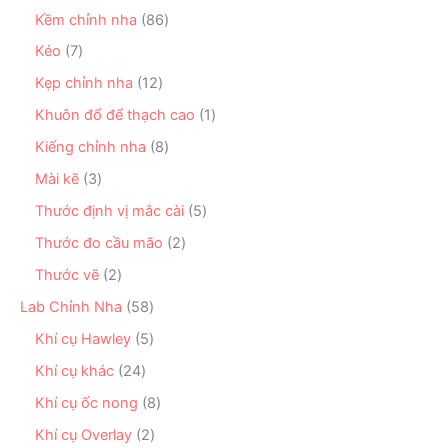
m
p
2
ẩ
n
8
Kềm chỉnh nha
86
h
s
m
p
6
ẩ
ả
7
Kéo
7
h
s
m
n
s
ẩ
ả
1
Kẹp chỉnh nha
12
p
ả
m
n
2
h
n
1
Khuôn đổ để thạch cao
1
p
s
ẩ
p
s
h
ả
8
Kiếng chỉnh nha
8
m
h
ả
ẩ
n
s
ẩ
n
3
Mài kẽ
3
m
p
ả
m
p
s
h
n
5
Thước định vị mắc cài
5
h
ả
ẩ
p
s
ẩ
n
2
Thước đo cầu mão
2
m
h
ả
m
p
s
ẩ
n
2
Thước vẽ
2
h
ả
m
p
s
ẩ
n
5
Lab Chỉnh Nha
58
h
ả
m
p
8
ẩ
n
5
Khí cụ Hawley
5
h
s
m
p
s
ẩ
ả
2
Khí cụ khác
24
h
ả
m
n
4
ẩ
n
8
Khí cụ ốc nong
8
p
s
m
p
s
h
ả
2
Khí cụ Overlay
2
h
ả