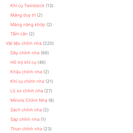
ẩ
n
s
ẩ
n
1
Khí cụ Twinblock
13
m
p
ả
m
p
3
h
n
2
Máng duy trì
2
h
s
ẩ
p
s
ẩ
ả
2
Máng nâng khớp
2
m
h
ả
m
n
s
ẩ
n
2
Tấm cắn
2
p
ả
m
p
s
h
n
2
Vật liệu chỉnh nha
220
h
ả
ẩ
p
2
ẩ
n
6
Dây chỉnh nha
66
m
h
0
m
p
6
ẩ
s
4
Hỗ trợ khí cụ
46
h
s
m
ả
6
ẩ
ả
2
Khâu chỉnh nha
2
n
s
m
n
s
p
ả
2
Khí cụ chỉnh nha
21
p
ả
h
n
1
h
n
2
Lò xo chỉnh nha
27
ẩ
p
s
ẩ
p
7
m
h
ả
8
Minivis Chỉnh Nha
8
m
h
s
ẩ
n
s
ẩ
ả
2
Sách chỉnh nha
2
m
p
ả
m
n
s
h
n
1
Sáp chỉnh nha
1
p
ả
ẩ
p
s
h
n
2
Thun chỉnh nha
23
m
h
ả