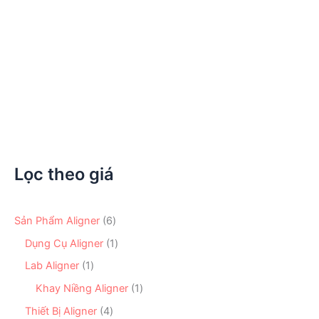
Kềm Nance Bẻ Móc Và Đóng Khoảng (Nance Loop
Bending Plier)
3.625.000
₫
Lọc theo giá
6
Sản Phẩm Aligner
6
s
1
Dụng Cụ Aligner
1
ả
s
n
1
Lab Aligner
1
ả
p
s
n
1
Khay Niềng Aligner
1
h
ả
p
s
ẩ
n
4
Thiết Bị Aligner
4
h
ả