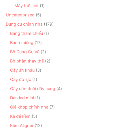
m
p
s
ẩ
n
1
Máy thổi cát
1
h
ả
m
p
s
ẩ
n
5
Uncategorized
5
h
ả
m
p
s
ẩ
n
1
Dụng cụ chỉnh nha
179
h
ả
m
p
7
ẩ
n
1
Bảng tham chiếu
1
h
9
m
p
s
ẩ
s
1
Banh miệng
17
h
ả
m
ả
7
ẩ
n
2
Bộ Dụng Cụ Vẽ
2
n
s
m
p
s
p
ả
2
Bộ phận thay thế
2
h
ả
h
n
s
ẩ
n
3
Cây ấn khâu
3
ẩ
p
ả
m
p
s
m
h
n
1
Cây đo lực
1
h
ả
ẩ
p
s
ẩ
n
4
Cây uốn đuôi dây cung
4
m
h
ả
m
p
s
ẩ
n
1
Đèn led mini
1
h
ả
m
p
s
ẩ
n
7
Giá khớp chỉnh nha
7
h
ả
m
p
s
ẩ
n
5
Kệ để kềm
5
h
ả
m
p
s
ẩ
n
1
Kềm Aligner
12
h
ả