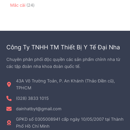
ẩ
p
3
ẩ
n
2
Mắc cài
24
m
h
s
m
p
4
ẩ
ả
h
s
m
n
ẩ
ả
p
m
n
h
p
ẩ
h
m
Công Ty TNHH TM Thiết Bị Y Tế Đại Nha
ẩ
m
Chuyên phân phối độc quyền các sản phẩm chỉnh nha từ
các tập đoàn nha khoa đoàn quốc tế.
43A Võ Trường Toản, P. An Khánh (Thảo Điền cũ),
TPHCM
(028) 3833 1015
dainhatbyt@gmail.com
GPKD số 0305008941 cấp ngày 10/05/2007 tại Thành
Phố Hồ Chí Minh