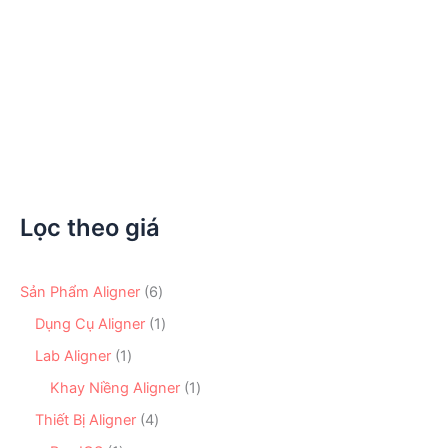
Kềm Tweed Tạo Loop 13.5cm | Kềm Bẻ Móc Chỉnh
Nha
2.420.000
₫
Lọc theo giá
6
Sản Phẩm Aligner
6
s
1
Dụng Cụ Aligner
1
ả
s
n
1
Lab Aligner
1
ả
p
s
n
1
Khay Niềng Aligner
1
h
ả
p
s
ẩ
n
4
Thiết Bị Aligner
4
h
ả
m
p
s