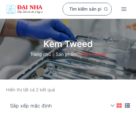
Nhảy
Search
tới
for:
nội
dung
Kềm Tweed
Trang chủ
Sản phẩm
Kềm Tweed
Hiển thị tất cả 2 kết quả