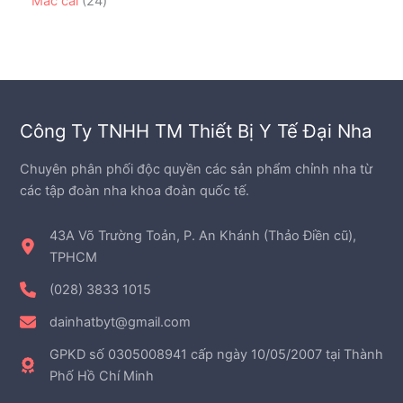
Mắc cài
24
m
h
s
m
p
4
ẩ
ả
h
s
m
n
ẩ
ả
p
m
n
h
p
ẩ
h
m
Công Ty TNHH TM Thiết Bị Y Tế Đại Nha
ẩ
m
Chuyên phân phối độc quyền các sản phẩm chỉnh nha từ
các tập đoàn nha khoa đoàn quốc tế.
43A Võ Trường Toản, P. An Khánh (Thảo Điền cũ),
TPHCM
(028) 3833 1015
dainhatbyt@gmail.com
GPKD số 0305008941 cấp ngày 10/05/2007 tại Thành
Phố Hồ Chí Minh