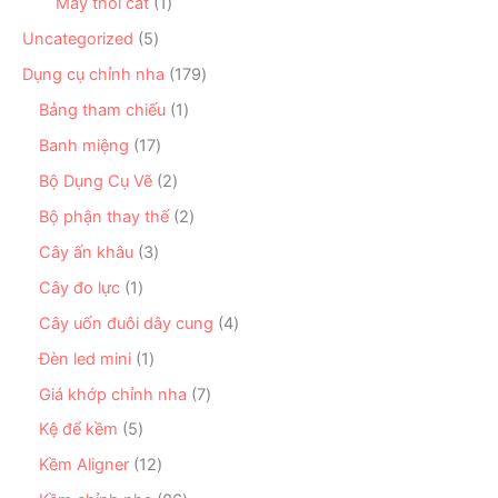
ẩ
n
1
Máy thổi cát
1
h
ả
m
p
s
ẩ
n
5
Uncategorized
5
h
ả
m
p
s
ẩ
n
1
Dụng cụ chỉnh nha
179
h
ả
m
p
7
ẩ
n
1
Bảng tham chiếu
1
h
9
m
p
s
ẩ
s
1
Banh miệng
17
h
ả
m
ả
7
ẩ
n
2
Bộ Dụng Cụ Vẽ
2
n
s
m
p
s
p
ả
2
Bộ phận thay thế
2
h
ả
h
n
s
ẩ
n
3
Cây ấn khâu
3
ẩ
p
ả
m
p
s
m
h
n
1
Cây đo lực
1
h
ả
ẩ
p
s
ẩ
n
4
Cây uốn đuôi dây cung
4
m
h
ả
m
p
s
ẩ
n
1
Đèn led mini
1
h
ả
m
p
s
ẩ
n
7
Giá khớp chỉnh nha
7
h
ả
m
p
s
ẩ
n
5
Kệ để kềm
5
h
ả
m
p
s
ẩ
n
1
Kềm Aligner
12
h
ả
m
p
2
ẩ