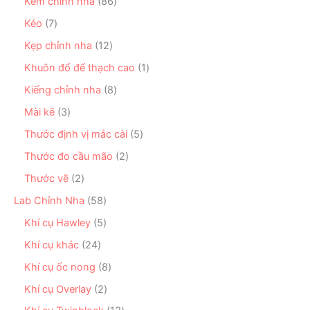
n
8
Kềm chỉnh nha
86
h
s
m
p
6
ẩ
ả
7
Kéo
7
h
s
m
n
s
ẩ
ả
1
Kẹp chỉnh nha
12
p
ả
m
n
2
h
n
1
Khuôn đổ để thạch cao
1
p
s
ẩ
p
s
h
ả
8
Kiếng chỉnh nha
8
m
h
ả
ẩ
n
s
ẩ
n
3
Mài kẽ
3
m
p
ả
m
p
s
h
n
5
Thước định vị mắc cài
5
h
ả
ẩ
p
s
ẩ
n
2
Thước đo cầu mão
2
m
h
ả
m
p
s
ẩ
n
2
Thước vẽ
2
h
ả
m
p
s
ẩ
n
5
Lab Chỉnh Nha
58
h
ả
m
p
8
ẩ
n
5
Khí cụ Hawley
5
h
s
m
p
s
ẩ
ả
2
Khí cụ khác
24
h
ả
m
n
4
ẩ
n
8
Khí cụ ốc nong
8
p
s
m
p
s
h
ả
2
Khí cụ Overlay
2
h
ả
ẩ
n
s
ẩ
n