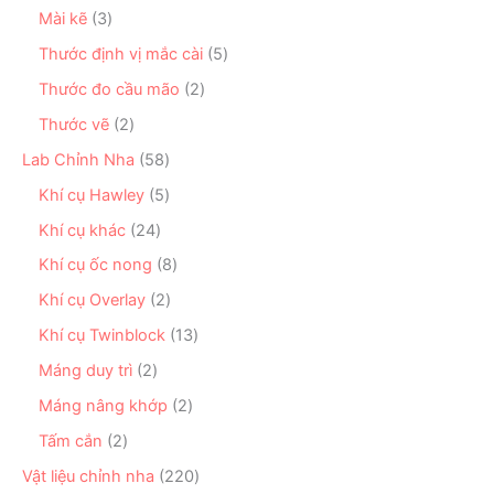
ẩ
n
s
ẩ
n
3
Mài kẽ
3
m
p
ả
m
p
s
h
n
5
Thước định vị mắc cài
5
h
ả
ẩ
p
s
ẩ
n
2
Thước đo cầu mão
2
m
h
ả
m
p
s
ẩ
n
2
Thước vẽ
2
h
ả
m
p
s
ẩ
n
5
Lab Chỉnh Nha
58
h
ả
m
p
8
ẩ
n
5
Khí cụ Hawley
5
h
s
m
p
s
ẩ
ả
2
Khí cụ khác
24
h
ả
m
n
4
ẩ
n
8
Khí cụ ốc nong
8
p
s
m
p
s
h
ả
2
Khí cụ Overlay
2
h
ả
ẩ
n
s
ẩ
n
1
Khí cụ Twinblock
13
m
p
ả
m
p
3
h
n
2
Máng duy trì
2
h
s
ẩ
p
s
ẩ
ả
2
Máng nâng khớp
2
m
h
ả
m
n
s
ẩ
n
2
Tấm cắn
2
p
ả
m
p
s
h
n
2
Vật liệu chỉnh nha
220
h
ả