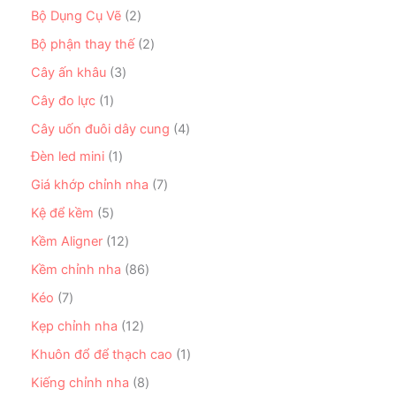
m
ả
7
ẩ
n
2
Bộ Dụng Cụ Vẽ
2
n
s
m
p
s
p
ả
2
Bộ phận thay thế
2
h
ả
h
n
s
ẩ
n
3
Cây ấn khâu
3
ẩ
p
ả
m
p
s
m
h
n
1
Cây đo lực
1
h
ả
ẩ
p
s
ẩ
n
4
Cây uốn đuôi dây cung
4
m
h
ả
m
p
s
ẩ
n
1
Đèn led mini
1
h
ả
m
p
s
ẩ
n
7
Giá khớp chỉnh nha
7
h
ả
m
p
s
ẩ
n
5
Kệ để kềm
5
h
ả
m
p
s
ẩ
n
1
Kềm Aligner
12
h
ả
m
p
2
ẩ
n
8
Kềm chỉnh nha
86
h
s
m
p
6
ẩ
ả
7
Kéo
7
h
s
m
n
s
ẩ
ả
1
Kẹp chỉnh nha
12
p
ả
m
n
2
h
n
1
Khuôn đổ để thạch cao
1
p
s
ẩ
p
s
h
ả
8
Kiếng chỉnh nha
8
m
h
ả