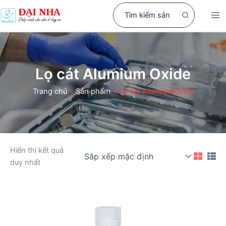
Nhảy
Search
tới
for:
nội
dung
Lọ cát Alumium Oxide
Trang chủ
Sản phẩm
Lọ cát Alumium Oxide
Hiển thị kết quả
duy nhất