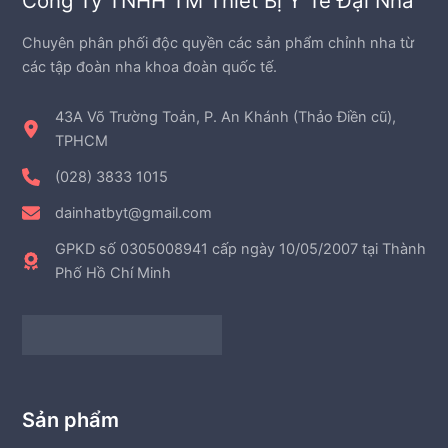
Công Ty TNHH TM Thiết Bị Y Tế Đại Nha
ẩ
m
Chuyên phân phối độc quyền các sản phẩm chỉnh nha từ
các tập đoàn nha khoa đoàn quốc tế.
43A Võ Trường Toản, P. An Khánh (Thảo Điền cũ),
TPHCM
(028) 3833 1015
dainhatbyt@gmail.com
GPKD số 0305008941 cấp ngày 10/05/2007 tại Thành
Phố Hồ Chí Minh
Sản phẩm