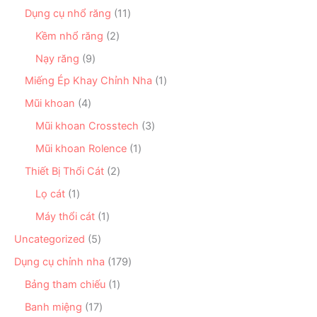
m
p
8
ẩ
n
1
Dụng cụ nhổ răng
11
h
s
m
p
1
ẩ
ả
2
Kềm nhổ răng
2
h
s
m
n
s
ẩ
ả
9
Nạy răng
9
p
ả
m
n
s
h
n
1
Miếng Ép Khay Chỉnh Nha
1
p
ả
ẩ
p
s
h
n
4
Mũi khoan
4
m
h
ả
ẩ
p
s
ẩ
n
3
Mũi khoan Crosstech
3
m
h
ả
m
p
s
ẩ
n
1
Mũi khoan Rolence
1
h
ả
m
p
s
ẩ
n
2
Thiết Bị Thổi Cát
2
h
ả
m
p
s
ẩ
n
1
Lọ cát
1
h
ả
m
p
s
ẩ
n
1
Máy thổi cát
1
h
ả
m
p
s
ẩ
n
5
Uncategorized
5
h
ả
m
p
s
ẩ
n
1
Dụng cụ chỉnh nha
179
h
ả
m
p
7
ẩ
n
1
Bảng tham chiếu
1
h
9
m
p
s
ẩ
s
1
Banh miệng
17
h
ả