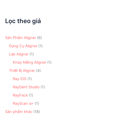
Lọc theo giá
6
Sản Phẩm Aligner
6
s
1
Dụng Cụ Aligner
1
ả
s
n
1
Lab Aligner
1
ả
p
s
n
1
Khay Niềng Aligner
1
h
ả
p
s
ẩ
n
4
Thiết Bị Aligner
4
h
ả
m
p
s
ẩ
n
1
Ray IOS
1
h
ả
m
p
s
ẩ
n
1
RayDent Studio
1
h
ả
m
p
s
ẩ
n
1
RayFace
1
h
ả
m
p
s
ẩ
n
1
RayScan α+
1
h
ả
m
p
s
ẩ
n
1
Sản phẩm khác
18
h
ả