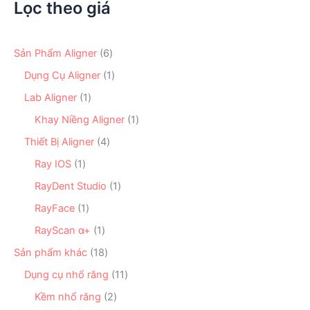
Lọc theo giá
6
Sản Phẩm Aligner
6
s
1
Dụng Cụ Aligner
1
ả
s
n
1
Lab Aligner
1
ả
p
s
n
1
Khay Niềng Aligner
1
h
ả
p
s
ẩ
n
4
Thiết Bị Aligner
4
h
ả
m
p
s
ẩ
n
1
Ray IOS
1
h
ả
m
p
s
ẩ
n
1
RayDent Studio
1
h
ả
m
p
s
ẩ
n
1
RayFace
1
h
ả
m
p
s
ẩ
n
1
RayScan α+
1
h
ả
m
p
s
ẩ
n
1
Sản phẩm khác
18
h
ả
m
p
8
ẩ
n
1
Dụng cụ nhổ răng
11
h
s
m
p
1
ẩ
ả
2
Kềm nhổ răng
2
h
s
m
n