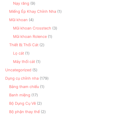
s
ẩ
ả
9
Nạy răng
9
p
ả
m
n
s
h
n
1
Miếng Ép Khay Chỉnh Nha
1
p
ả
ẩ
p
s
h
n
4
Mũi khoan
4
m
h
ả
ẩ
p
s
ẩ
n
3
Mũi khoan Crosstech
3
m
h
ả
m
p
s
ẩ
n
1
Mũi khoan Rolence
1
h
ả
m
p
s
ẩ
n
2
Thiết Bị Thổi Cát
2
h
ả
m
p
s
ẩ
n
1
Lọ cát
1
h
ả
m
p
s
ẩ
n
1
Máy thổi cát
1
h
ả
m
p
s
ẩ
n
5
Uncategorized
5
h
ả
m
p
s
ẩ
n
1
Dụng cụ chỉnh nha
179
h
ả
m
p
7
ẩ
n
1
Bảng tham chiếu
1
h
9
m
p
s
ẩ
s
1
Banh miệng
17
h
ả
m
ả
7
ẩ
n
2
Bộ Dụng Cụ Vẽ
2
n
s
m
p
s
p
ả
2
Bộ phận thay thế
2
h
ả
h
n
s