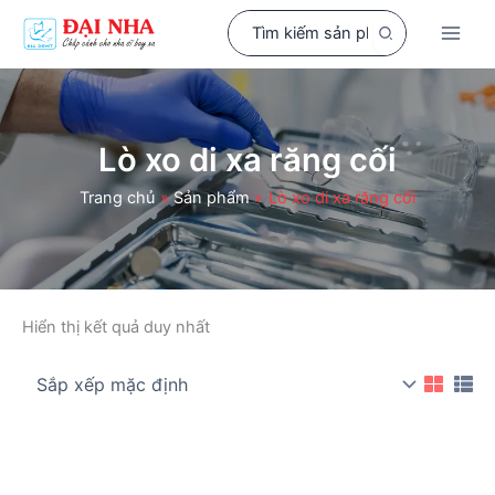
Nhảy
Search
tới
for:
nội
dung
Lò xo di xa răng cối
Trang chủ
Sản phẩm
Lò xo di xa răng cối
Hiển thị kết quả duy nhất