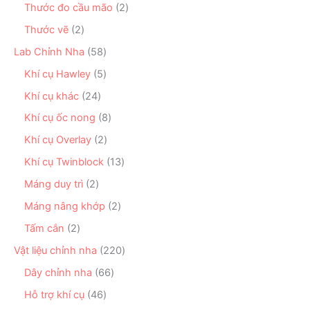
ẩ
n
2
Thước đo cầu mão
2
m
h
ả
m
p
s
ẩ
n
2
Thước vẽ
2
h
ả
m
p
s
ẩ
n
5
Lab Chỉnh Nha
58
h
ả
m
p
8
ẩ
n
5
Khí cụ Hawley
5
h
s
m
p
s
ẩ
ả
2
Khí cụ khác
24
h
ả
m
n
4
ẩ
n
8
Khí cụ ốc nong
8
p
s
m
p
s
h
ả
2
Khí cụ Overlay
2
h
ả
ẩ
n
s
ẩ
n
1
Khí cụ Twinblock
13
m
p
ả
m
p
3
h
n
2
Máng duy trì
2
h
s
ẩ
p
s
ẩ
ả
2
Máng nâng khớp
2
m
h
ả
m
n
s
ẩ
n
2
Tấm cắn
2
p
ả
m
p
s
h
n
2
Vật liệu chỉnh nha
220
h
ả
ẩ
p
2
ẩ
n
6
Dây chỉnh nha
66
m
h
0
m
p
6
ẩ
s
4
Hỗ trợ khí cụ
46
h
s
m
ả
6