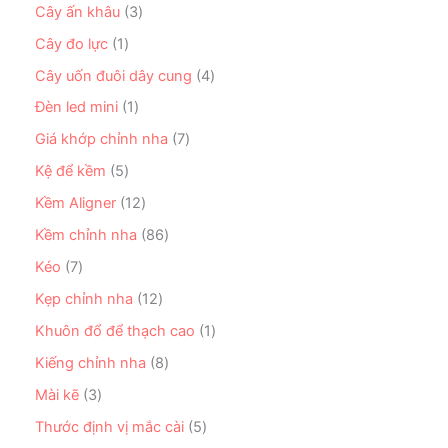
ẩ
n
3
Cây ấn khâu
3
ẩ
p
ả
m
p
s
m
h
n
1
Cây đo lực
1
h
ả
ẩ
p
s
ẩ
n
4
Cây uốn đuôi dây cung
4
m
h
ả
m
p
s
ẩ
n
1
Đèn led mini
1
h
ả
m
p
s
ẩ
n
7
Giá khớp chỉnh nha
7
h
ả
m
p
s
ẩ
n
5
Kệ để kềm
5
h
ả
m
p
s
ẩ
n
1
Kềm Aligner
12
h
ả
m
p
2
ẩ
n
8
Kềm chỉnh nha
86
h
s
m
p
6
ẩ
ả
7
Kéo
7
h
s
m
n
s
ẩ
ả
1
Kẹp chỉnh nha
12
p
ả
m
n
2
h
n
1
Khuôn đổ để thạch cao
1
p
s
ẩ
p
s
h
ả
8
Kiếng chỉnh nha
8
m
h
ả
ẩ
n
s
ẩ
n
3
Mài kẽ
3
m
p
ả
m
p
s
h
n
5
Thước định vị mắc cài
5
h
ả
ẩ
p
s