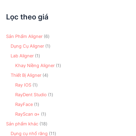
1.554.000 ₫
Lọc theo giá
6
Sản Phẩm Aligner
6
s
1
Dụng Cụ Aligner
1
ả
s
n
1
Lab Aligner
1
ả
p
s
n
1
Khay Niềng Aligner
1
h
ả
p
s
ẩ
n
4
Thiết Bị Aligner
4
h
ả
m
p
s
ẩ
n
1
Ray IOS
1
h
ả
m
p
s
ẩ
n
1
RayDent Studio
1
h
ả
m
p
s
ẩ
n
1
RayFace
1
h
ả
m
p
s
ẩ
n
1
RayScan α+
1
h
ả
m
p
s
ẩ
n
1
Sản phẩm khác
18
h
ả
m
p
8
ẩ
n
1
Dụng cụ nhổ răng
11
h