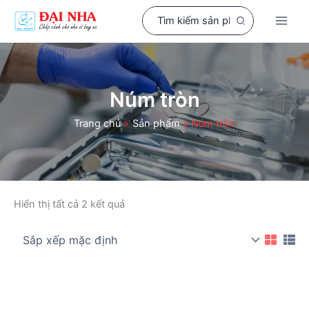
Nhảy
Search
tới
for:
nội
dung
Núm tròn
Trang chủ
Sản phẩm
Núm tròn
Hiển thị tất cả 2 kết quả