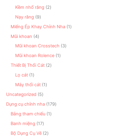
s
m
p
1
ẩ
ả
2
Kềm nhổ răng
2
h
s
m
n
s
ẩ
ả
9
Nạy răng
9
p
ả
m
n
s
h
n
1
Miếng Ép Khay Chỉnh Nha
1
p
ả
ẩ
p
s
h
n
4
Mũi khoan
4
m
h
ả
ẩ
p
s
ẩ
n
3
Mũi khoan Crosstech
3
m
h
ả
m
p
s
ẩ
n
1
Mũi khoan Rolence
1
h
ả
m
p
s
ẩ
n
2
Thiết Bị Thổi Cát
2
h
ả
m
p
s
ẩ
n
1
Lọ cát
1
h
ả
m
p
s
ẩ
n
1
Máy thổi cát
1
h
ả
m
p
s
ẩ
n
5
Uncategorized
5
h
ả
m
p
s
ẩ
n
1
Dụng cụ chỉnh nha
179
h
ả
m
p
7
ẩ
n
1
Bảng tham chiếu
1
h
9
m
p
s
ẩ
s
1
Banh miệng
17
h
ả
m
ả
7
ẩ
n
2
Bộ Dụng Cụ Vẽ
2
n
s