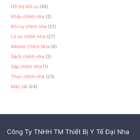
m
p
6
ẩ
s
4
Hỗ trợ khí cụ
46
h
s
m
ả
6
ẩ
ả
2
Khâu chỉnh nha
2
n
s
m
n
s
p
ả
2
Khí cụ chỉnh nha
21
p
ả
h
n
1
h
n
2
Lò xo chỉnh nha
27
ẩ
p
s
ẩ
p
7
m
h
ả
8
Minivis Chỉnh Nha
8
m
h
s
ẩ
n
s
ẩ
ả
2
Sách chỉnh nha
2
m
p
ả
m
n
s
h
n
1
Sáp chỉnh nha
1
p
ả
ẩ
p
s
h
n
2
Thun chỉnh nha
23
m
h
ả
ẩ
p
3
ẩ
n
2
Mắc cài
24
m
h
s
m
p
4
ẩ
ả
h
s
m
n
ẩ
ả
p
m
n
h
p
ẩ
h
m
Công Ty TNHH TM Thiết Bị Y Tế Đại Nha
ẩ
m