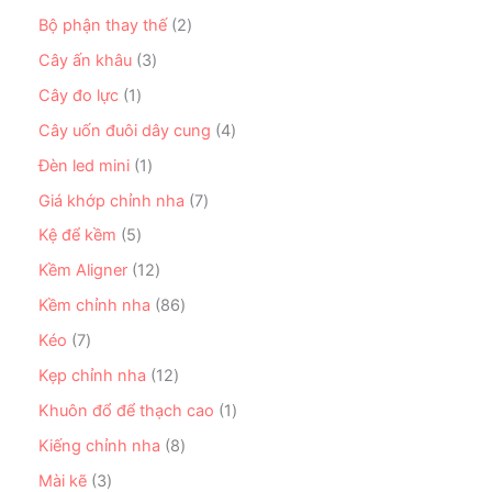
m
p
s
p
ả
2
Bộ phận thay thế
2
h
ả
h
n
s
ẩ
n
3
Cây ấn khâu
3
ẩ
p
ả
m
p
s
m
h
n
1
Cây đo lực
1
h
ả
ẩ
p
s
ẩ
n
4
Cây uốn đuôi dây cung
4
m
h
ả
m
p
s
ẩ
n
1
Đèn led mini
1
h
ả
m
p
s
ẩ
n
7
Giá khớp chỉnh nha
7
h
ả
m
p
s
ẩ
n
5
Kệ để kềm
5
h
ả
m
p
s
ẩ
n
1
Kềm Aligner
12
h
ả
m
p
2
ẩ
n
8
Kềm chỉnh nha
86
h
s
m
p
6
ẩ
ả
7
Kéo
7
h
s
m
n
s
ẩ
ả
1
Kẹp chỉnh nha
12
p
ả
m
n
2
h
n
1
Khuôn đổ để thạch cao
1
p
s
ẩ
p
s
h
ả
8
Kiếng chỉnh nha
8
m
h
ả
ẩ
n
s
ẩ
n
3
Mài kẽ
3
m
p
ả