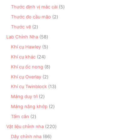
m
p
s
h
n
5
Thước định vị mắc cài
5
h
ả
ẩ
p
s
ẩ
n
2
Thước đo cầu mão
2
m
h
ả
m
p
s
ẩ
n
2
Thước vẽ
2
h
ả
m
p
s
ẩ
n
5
Lab Chỉnh Nha
58
h
ả
m
p
8
ẩ
n
5
Khí cụ Hawley
5
h
s
m
p
s
ẩ
ả
2
Khí cụ khác
24
h
ả
m
n
4
ẩ
n
8
Khí cụ ốc nong
8
p
s
m
p
s
h
ả
2
Khí cụ Overlay
2
h
ả
ẩ
n
s
ẩ
n
1
Khí cụ Twinblock
13
m
p
ả
m
p
3
h
n
2
Máng duy trì
2
h
s
ẩ
p
s
ẩ
ả
2
Máng nâng khớp
2
m
h
ả
m
n
s
ẩ
n
2
Tấm cắn
2
p
ả
m
p
s
h
n
2
Vật liệu chỉnh nha
220
h
ả
ẩ
p
2
ẩ
n
6
Dây chỉnh nha
66
m
h
0