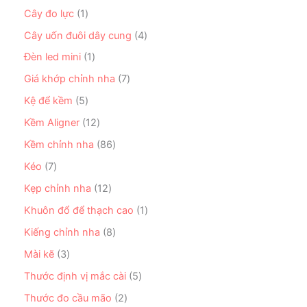
m
p
s
m
h
n
1
Cây đo lực
1
h
ả
ẩ
p
s
ẩ
n
4
Cây uốn đuôi dây cung
4
m
h
ả
m
p
s
ẩ
n
1
Đèn led mini
1
h
ả
m
p
s
ẩ
n
7
Giá khớp chỉnh nha
7
h
ả
m
p
s
ẩ
n
5
Kệ để kềm
5
h
ả
m
p
s
ẩ
n
1
Kềm Aligner
12
h
ả
m
p
2
ẩ
n
8
Kềm chỉnh nha
86
h
s
m
p
6
ẩ
ả
7
Kéo
7
h
s
m
n
s
ẩ
ả
1
Kẹp chỉnh nha
12
p
ả
m
n
2
h
n
1
Khuôn đổ để thạch cao
1
p
s
ẩ
p
s
h
ả
8
Kiếng chỉnh nha
8
m
h
ả
ẩ
n
s
ẩ
n
3
Mài kẽ
3
m
p
ả
m
p
s
h
n
5
Thước định vị mắc cài
5
h
ả
ẩ
p
s
ẩ
n
2
Thước đo cầu mão
2
m
h
ả