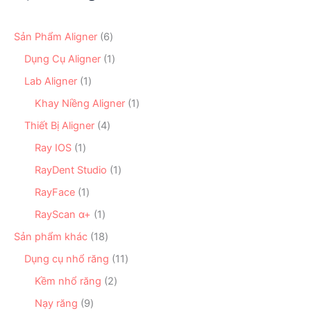
6
Sản Phẩm Aligner
6
s
1
Dụng Cụ Aligner
1
ả
s
n
1
Lab Aligner
1
ả
p
s
n
1
Khay Niềng Aligner
1
h
ả
p
s
ẩ
n
4
Thiết Bị Aligner
4
h
ả
m
p
s
ẩ
n
1
Ray IOS
1
h
ả
m
p
s
ẩ
n
1
RayDent Studio
1
h
ả
m
p
s
ẩ
n
1
RayFace
1
h
ả
m
p
s
ẩ
n
1
RayScan α+
1
h
ả
m
p
s
ẩ
n
1
Sản phẩm khác
18
h
ả
m
p
8
ẩ
n
1
Dụng cụ nhổ răng
11
h
s
m
p
1
ẩ
ả
2
Kềm nhổ răng
2
h
s
m
n
s
ẩ
ả
9
Nạy răng
9
p
ả