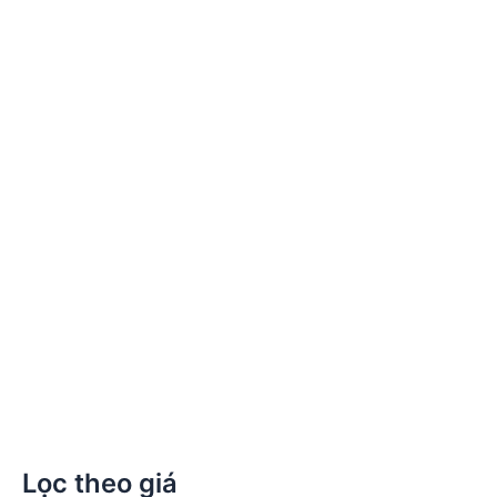
Vali đựng kềm MEDESY
6.355.000
₫
Lọc theo giá