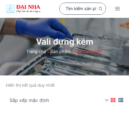
Nhảy
Search
tới
for:
nội
dung
Vali đựng kềm
Trang chủ
Sản phẩm
Vali đựng kềm
Hiển thị kết quả duy nhất