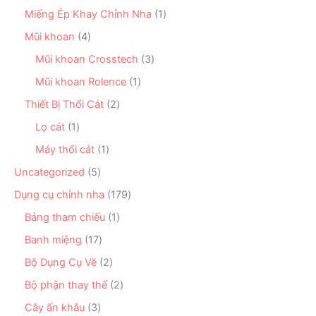
m
n
s
h
n
1
Miếng Ép Khay Chỉnh Nha
1
p
ả
ẩ
p
s
h
n
4
Mũi khoan
4
m
h
ả
ẩ
p
s
ẩ
n
3
Mũi khoan Crosstech
3
m
h
ả
m
p
s
ẩ
n
1
Mũi khoan Rolence
1
h
ả
m
p
s
ẩ
n
2
Thiết Bị Thổi Cát
2
h
ả
m
p
s
ẩ
n
1
Lọ cát
1
h
ả
m
p
s
ẩ
n
1
Máy thổi cát
1
h
ả
m
p
s
ẩ
n
5
Uncategorized
5
h
ả
m
p
s
ẩ
n
1
Dụng cụ chỉnh nha
179
h
ả
m
p
7
ẩ
n
1
Bảng tham chiếu
1
h
9
m
p
s
ẩ
s
1
Banh miệng
17
h
ả
m
ả
7
ẩ
n
2
Bộ Dụng Cụ Vẽ
2
n
s
m
p
s
p
ả
2
Bộ phận thay thế
2
h
ả
h
n
s
ẩ
n
3
Cây ấn khâu
3
ẩ
p
ả