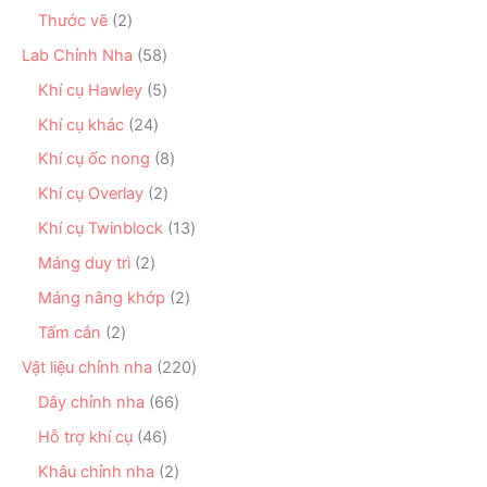
m
p
s
ẩ
n
2
Thước vẽ
2
h
ả
m
p
s
ẩ
n
5
Lab Chỉnh Nha
58
h
ả
m
p
8
ẩ
n
5
Khí cụ Hawley
5
h
s
m
p
s
ẩ
ả
2
Khí cụ khác
24
h
ả
m
n
4
ẩ
n
8
Khí cụ ốc nong
8
p
s
m
p
s
h
ả
2
Khí cụ Overlay
2
h
ả
ẩ
n
s
ẩ
n
1
Khí cụ Twinblock
13
m
p
ả
m
p
3
h
n
2
Máng duy trì
2
h
s
ẩ
p
s
ẩ
ả
2
Máng nâng khớp
2
m
h
ả
m
n
s
ẩ
n
2
Tấm cắn
2
p
ả
m
p
s
h
n
2
Vật liệu chỉnh nha
220
h
ả
ẩ
p
2
ẩ
n
6
Dây chỉnh nha
66
m
h
0
m
p
6
ẩ
s
4
Hỗ trợ khí cụ
46
h
s
m
ả
6
ẩ
ả
2
Khâu chỉnh nha
2
n
s