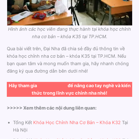
Hình ảnh các học viên đang thực hành tại khóa học chỉnh
nha cơ bản – khóa K35 tại TP.HCM.
Qua bài viết trên, Đại Nha đã chia sẻ đầy đủ thông tin về
khóa học chỉnh nha cơ bản – khóa K35 tại TP.HCM. Nếu
bạn quan tâm và mong muốn tham gia, hãy nhanh chóng
đăng ký qua đường dẫn bên dưới nhé!
Hãy tham gia
đăng ký ngay
để nâng cao tay nghề và kiến
thức trong lĩnh vực chỉnh nha nhé!
>>>>> Xem thêm các nội dung liên quan:
Tổng Kết
Khóa Học Chỉnh Nha Cơ Bản – Khóa K32
Tại
Hà Nội