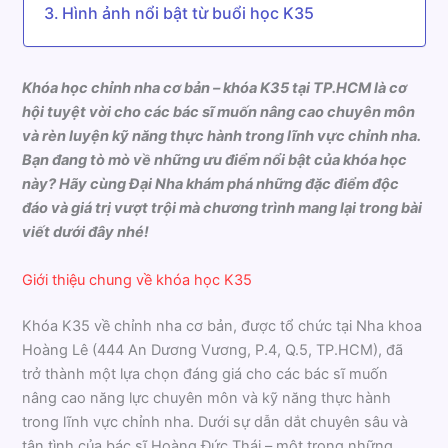
Hình ảnh nổi bật từ buổi học K35
Khóa học chỉnh nha cơ bản – khóa K35 tại TP.HCM là cơ
hội tuyệt vời cho các bác sĩ muốn nâng cao chuyên môn
và rèn luyện kỹ năng thực hành trong lĩnh vực chỉnh nha.
Bạn đang tò mò về những ưu điểm nổi bật của khóa học
này? Hãy cùng Đại Nha khám phá những đặc điểm độc
đáo và giá trị vượt trội mà chương trình mang lại trong bài
viết dưới đây nhé!
Giới thiệu chung về khóa học K35
Khóa K35 về chỉnh nha cơ bản, được tổ chức tại Nha khoa
Hoàng Lê (444 An Dương Vương, P.4, Q.5, TP.HCM), đã
trở thành một lựa chọn đáng giá cho các bác sĩ muốn
nâng cao năng lực chuyên môn và kỹ năng thực hành
trong lĩnh vực chỉnh nha. Dưới sự dẫn dắt chuyên sâu và
tận tình của bác sĩ Hoàng Đức Thái – một trong những