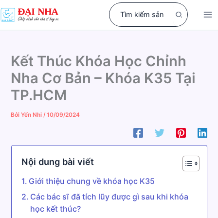
Nhảy
Search
tới
for:
nội
dung
Kết Thúc Khóa Học Chỉnh
Nha Cơ Bản – Khóa K35 Tại
TP.HCM
Bởi
Yến Nhi
/
10/09/2024
Nội dung bài viết
Giới thiệu chung về khóa học K35
Các bác sĩ đã tích lũy được gì sau khi khóa
học kết thúc?