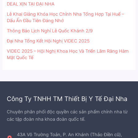
DEAL XỊN TẠI ĐẠI NHA
Lễ Khai Giảng Khóa Học Chỉnh Nha Tổng Hợp Tại Huế –
Dấu Ấn Đầu Tiên Đáng Nhớ
Thông Báo Lịch Nghỉ Lễ Quốc Khánh 2/9
Đại Nha Tổng Kết Hội Nghị VIDEC 2025
VIDEC 2025 – Hội Nghị Khoa Học Và Triển Lãm Răng Hàm
Mặt Quốc Tế
Công Ty TNHH TM Thiết Bị Y Tế Đại Nha
Chuyên phân phối độc quyền các sản phẩm chỉnh nha từ
các tập đoàn nha khoa đoàn quốc tế.
43A Võ Trường Toản, P. An Khánh (Thảo Điền cũ),