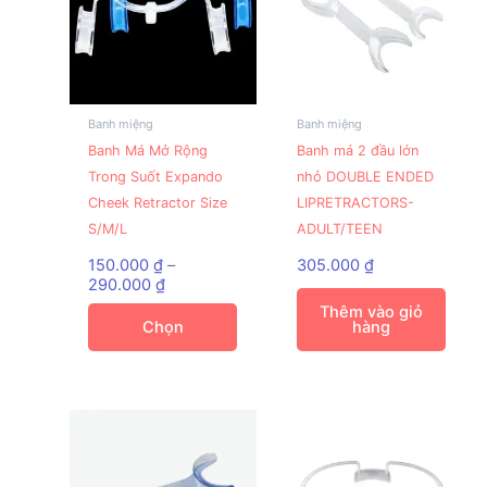
Banh miệng
Banh miệng
Sản
Banh Má Mở Rộng
Banh má 2 đầu lớn
phẩm
Trong Suốt Expando
nhỏ DOUBLE ENDED
này
Cheek Retractor Size
LIPRETRACTORS-
có
S/M/L
ADULT/TEEN
nhiều
biến
150.000
₫
–
305.000
₫
Khoảng
thể.
290.000
₫
giá:
Các
Thêm vào giỏ
từ
Chọn
hàng
tùy
150.000 ₫
đến
chọn
290.000 ₫
có
thể
được
chọn