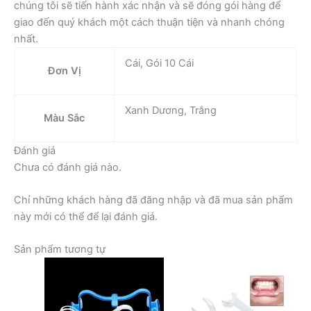
chúng tôi sẽ tiến hành xác nhận và sẽ đóng gói hàng để
giao đến quý khách một cách thuận tiện và nhanh chóng
nhất.
Cái, Gói 10 Cái
Đơn Vị
Xanh Dương, Trắng
Màu Sắc
Đánh giá
Chưa có đánh giá nào.
Chỉ những khách hàng đã đăng nhập và đã mua sản phẩm
này mới có thể để lại đánh giá.
Sản phẩm tương tự