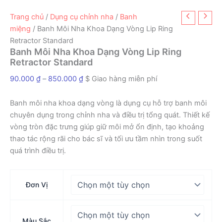
Trang chủ
/
Dụng cụ chỉnh nha
/
Banh
miệng
/ Banh Môi Nha Khoa Dạng Vòng Lip Ring
Retractor Standard
Banh Môi Nha Khoa Dạng Vòng Lip Ring
Retractor Standard
Khoảng
90.000
₫
–
850.000
₫
$ Giao hàng miễn phí
giá:
từ
Banh môi nha khoa dạng vòng là dụng cụ hỗ trợ banh môi
90.000 ₫
chuyên dụng trong chỉnh nha và điều trị tổng quát. Thiết kế
đến
vòng tròn đặc trưng giúp giữ môi mở ổn định, tạo khoảng
850.000 ₫
thao tác rộng rãi cho bác sĩ và tối ưu tầm nhìn trong suốt
quá trình điều trị.
Đơn Vị
Màu Sắc