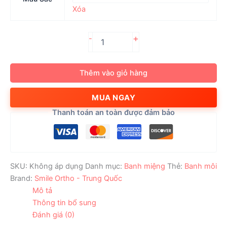
Xóa
Banh
+
-
Môi
Nha
Khoa
Thêm vào giỏ hàng
Dạng
Vòng
MUA NGAY
Lip
Ring
Thanh toán an toàn được đảm bảo
Retractor
Standard
số
lượng
SKU:
Không áp dụng
Danh mục:
Banh miệng
Thẻ:
Banh môi
Brand:
Smile Ortho - Trung Quốc
Mô tả
Thông tin bổ sung
Đánh giá (0)