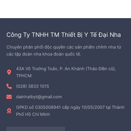
Các
tùy
chọn
có
thể
Công Ty TNHH TM Thiết Bị Y Tế Đại Nha
được
chọn
Chuyên phân phối độc quyền các sản phẩm chỉnh nha từ
trên
các tập đoàn nha khoa đoàn quốc tế.
trang
sản
43A Võ Trường Toản, P. An Khánh (Thảo Điền cũ),
phẩm
TPHCM
(028) 3833 1015
dainhatbyt@gmail.com
GPKD số 0305008941 cấp ngày 10/05/2007 tại Thành
Phố Hồ Chí Minh