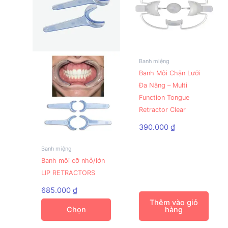
trên
trang
sản
phẩm
Banh miệng
Banh Môi Chặn Lưỡi
Đa Năng – Multi
Function Tongue
Retractor Clear
390.000
₫
Banh miệng
Sản
Banh môi cỡ nhỏ/lớn
phẩm
LIP RETRACTORS
này
có
685.000
₫
nhiều
Thêm vào giỏ
Chọn
hàng
biến
thể.