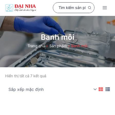
Nhảy
Search
tới
for:
nội
dung
Banh môi
Trang chủ
Sản phẩm
Banh môi
Hiển thị tất cả 7 kết quả