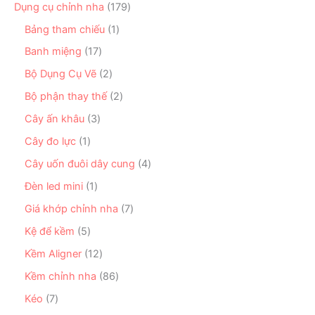
ẩ
n
1
Dụng cụ chỉnh nha
179
h
ả
m
p
7
ẩ
n
1
Bảng tham chiếu
1
h
9
m
p
s
ẩ
s
1
Banh miệng
17
h
ả
m
ả
7
ẩ
n
2
Bộ Dụng Cụ Vẽ
2
n
s
m
p
s
p
ả
2
Bộ phận thay thế
2
h
ả
h
n
s
ẩ
n
3
Cây ấn khâu
3
ẩ
p
ả
m
p
s
m
h
n
1
Cây đo lực
1
h
ả
ẩ
p
s
ẩ
n
4
Cây uốn đuôi dây cung
4
m
h
ả
m
p
s
ẩ
n
1
Đèn led mini
1
h
ả
m
p
s
ẩ
n
7
Giá khớp chỉnh nha
7
h
ả
m
p
s
ẩ
n
5
Kệ để kềm
5
h
ả
m
p
s
ẩ
n
1
Kềm Aligner
12
h
ả
m
p
2
ẩ
n
8
Kềm chỉnh nha
86
h
s
m
p
6
ẩ
ả
7
Kéo
7
h
s
m
n
s