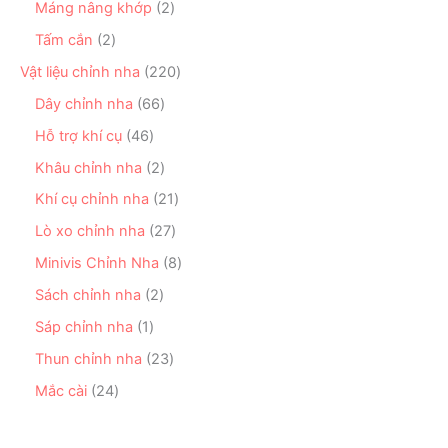
ẩ
ả
2
Máng nâng khớp
2
m
h
ả
m
n
s
ẩ
n
2
Tấm cắn
2
p
ả
m
p
s
h
n
2
Vật liệu chỉnh nha
220
h
ả
ẩ
p
2
ẩ
n
6
Dây chỉnh nha
66
m
h
0
m
p
6
ẩ
s
4
Hỗ trợ khí cụ
46
h
s
m
ả
6
ẩ
ả
2
Khâu chỉnh nha
2
n
s
m
n
s
p
ả
2
Khí cụ chỉnh nha
21
p
ả
h
n
1
h
n
2
Lò xo chỉnh nha
27
ẩ
p
s
ẩ
p
7
m
h
ả
8
Minivis Chỉnh Nha
8
m
h
s
ẩ
n
s
ẩ
ả
2
Sách chỉnh nha
2
m
p
ả
m
n
s
h
n
1
Sáp chỉnh nha
1
p
ả
ẩ
p
s
h
n
2
Thun chỉnh nha
23
m
h
ả
ẩ
p
3
ẩ
n
2
Mắc cài
24
m
h
s
m
p
4
ẩ
ả
h
s
m
n