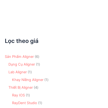
Standard
Khoảng
90.000
₫
–
850.000
₫
giá:
từ
90.000 ₫
đến
850.000 ₫
Lọc theo giá
6
Sản Phẩm Aligner
6
s
1
Dụng Cụ Aligner
1
ả
s
n
1
Lab Aligner
1
ả
p
s
n
1
Khay Niềng Aligner
1
h
ả
p
s
ẩ
n
4
Thiết Bị Aligner
4
h
ả
m
p
s
ẩ
n
1
Ray IOS
1
h
ả
m
p
s
ẩ
n
1
RayDent Studio
1
h
ả
m
p
s