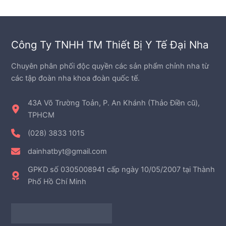
ẩ
ả
p
m
n
h
p
ẩ
h
m
Công Ty TNHH TM Thiết Bị Y Tế Đại Nha
ẩ
m
Chuyên phân phối độc quyền các sản phẩm chỉnh nha từ
các tập đoàn nha khoa đoàn quốc tế.
43A Võ Trường Toản, P. An Khánh (Thảo Điền cũ),
TPHCM
(028) 3833 1015
dainhatbyt@gmail.com
GPKD số 0305008941 cấp ngày 10/05/2007 tại Thành
Phố Hồ Chí Minh