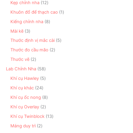
ẩ
ả
1
Kẹp chỉnh nha
12
p
ả
m
n
2
h
n
1
Khuôn đổ để thạch cao
1
p
s
ẩ
p
s
h
ả
8
Kiếng chỉnh nha
8
m
h
ả
ẩ
n
s
ẩ
n
3
Mài kẽ
3
m
p
ả
m
p
s
h
n
5
Thước định vị mắc cài
5
h
ả
ẩ
p
s
ẩ
n
2
Thước đo cầu mão
2
m
h
ả
m
p
s
ẩ
n
2
Thước vẽ
2
h
ả
m
p
s
ẩ
n
5
Lab Chỉnh Nha
58
h
ả
m
p
8
ẩ
n
5
Khí cụ Hawley
5
h
s
m
p
s
ẩ
ả
2
Khí cụ khác
24
h
ả
m
n
4
ẩ
n
8
Khí cụ ốc nong
8
p
s
m
p
s
h
ả
2
Khí cụ Overlay
2
h
ả
ẩ
n
s
ẩ
n
1
Khí cụ Twinblock
13
m
p
ả
m
p
3
h
n
2
Máng duy trì
2
h
s
ẩ
p
s