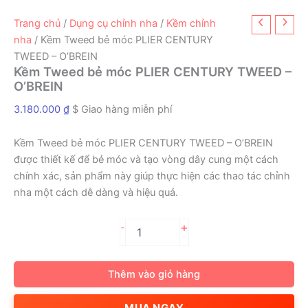
Trang chủ
/
Dụng cụ chỉnh nha
/
Kềm chỉnh
nha
/ Kềm Tweed bẻ móc PLIER CENTURY
TWEED – O’BREIN
Kềm Tweed bẻ móc PLIER CENTURY TWEED –
O’BREIN
3.180.000
₫
$ Giao hàng miễn phí
Kềm Tweed bẻ móc PLIER CENTURY TWEED – O’BREIN
được thiết kế để bẻ móc và tạo vòng dây cung một cách
chính xác, sản phẩm này giúp thực hiện các thao tác chỉnh
nha một cách dễ dàng và hiệu quả.
Kềm
+
-
Tweed
bẻ
móc
Thêm vào giỏ hàng
PLIER
CENTURY
MUA NGAY
TWEED