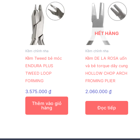
HẾT HÀNG
Kềm chỉnh nha
Kềm chỉnh nha
Kềm Tweed bẻ móc
Kềm DE LA ROSA uốn
ENDURA PLUS
và bẻ torque dây cung
TWEED LOOP
HOLLOW CHOP ARCH
FORMING
FROMING PLIER
3.575.000
₫
2.060.000
₫
Thêm vào giỏ
hàng
Đọc tiếp