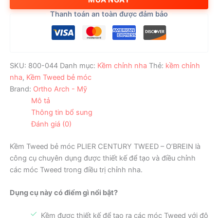
-
Thanh toán an toàn được đảm bảo
O'BREIN
số
lượng
SKU:
800-044
Danh mục:
Kềm chỉnh nha
Thẻ:
kềm chỉnh
nha
,
Kềm Tweed bẻ móc
Brand:
Ortho Arch - Mỹ
Mô tả
Thông tin bổ sung
Đánh giá (0)
Kềm Tweed bẻ móc PLIER CENTURY TWEED – O’BREIN là
công cụ chuyên dụng được thiết kế để tạo và điều chỉnh
các móc Tweed trong điều trị chỉnh nha.
Dụng cụ này có điểm gì nổi bật?
Kềm được thiết kế để tạo ra các móc Tweed với độ