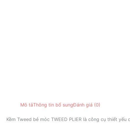
Mô tả
Thông tin bổ sung
Đánh giá (0)
Kềm Tweed bẻ móc TWEED PLIER là công cụ thiết yếu dà