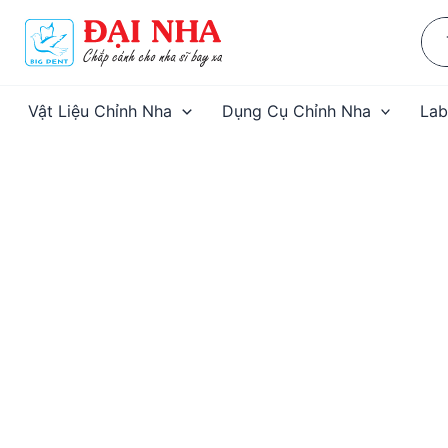
Nhảy
Sea
tới
for:
nội
dung
Vật Liệu Chỉnh Nha
Dụng Cụ Chỉnh Nha
Lab