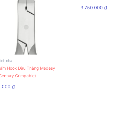
3.750.000
₫
ỉnh nha
ấm Hook Đầu Thẳng Medesy
 Century Crimpable)
5.000
₫