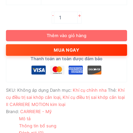
Khí
+
-
cụ
điều
trị
Thêm vào giỏ hàng
sai
khớp
MUA NGAY
cắn
loại
Thanh toán an toàn được đảm bảo
II
CARRIERE
MOTION
kim
loại
SKU:
Không áp dụng
Danh mục:
Khí cụ chỉnh nha
Thẻ:
Khí
trái/phải
cụ điều trị sai khớp cắn loại
,
Khí cụ điều trị sai khớp cắn loại
(cỡ:
16mm
II CARRIERE MOTION kim loại
-
Brand:
CARRIERE - Mỹ
27mm)
Mô tả
số
Thông tin bổ sung
lượng
Đánh giá (0)