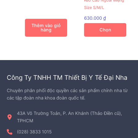
Kéo Cao Ngoài Miệng
này
Size S/M/L
có
nhiều
630.000
₫
biến
Thêm vào giỏ
hàng
Chọn
thể.
Các
tùy
chọn
có
thể
được
Công Ty TNHH TM Thiết Bị Y Tế Đại Nha
chọn
trên
Chuyên phân phối độc quyền các sản phẩm chỉnh nha từ
trang
các tập đoàn nha khoa đoàn quốc tế.
sản
phẩm
43A Võ Trường Toản, P. An Khánh (Thảo Điền cũ),
TPHCM
(028) 3833 1015