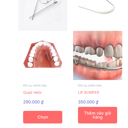
Khí cụ chỉnh nha
Khí cụ chỉnh nha
Sản
Quad Helix
LIP BUMPER
phẩm
này
290.000
₫
350.000
₫
có
Thêm vào giỏ
nhiều
Chọn
hàng
biến
thể.