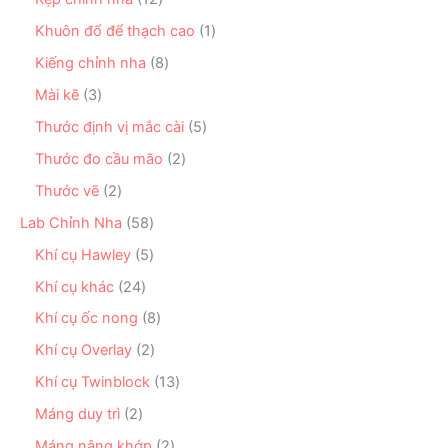
p
ả
m
n
2
h
n
1
Khuôn đổ để thạch cao
1
p
s
ẩ
p
s
h
ả
8
Kiếng chỉnh nha
8
m
h
ả
ẩ
n
s
ẩ
n
3
Mài kẽ
3
m
p
ả
m
p
s
h
n
5
Thước định vị mắc cài
5
h
ả
ẩ
p
s
ẩ
n
2
Thước đo cầu mão
2
m
h
ả
m
p
s
ẩ
n
2
Thước vẽ
2
h
ả
m
p
s
ẩ
n
5
Lab Chỉnh Nha
58
h
ả
m
p
8
ẩ
n
5
Khí cụ Hawley
5
h
s
m
p
s
ẩ
ả
2
Khí cụ khác
24
h
ả
m
n
4
ẩ
n
8
Khí cụ ốc nong
8
p
s
m
p
s
h
ả
2
Khí cụ Overlay
2
h
ả
ẩ
n
s
ẩ
n
1
Khí cụ Twinblock
13
m
p
ả
m
p
3
h
n
2
Máng duy trì
2
h
s
ẩ
p
s
ẩ
ả
2
Máng nâng khớp
2