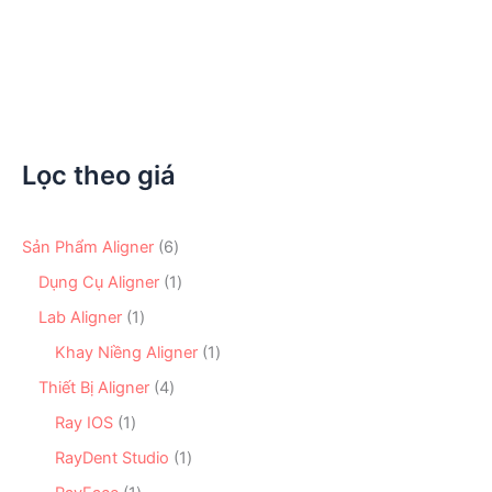
2.780.000
₫
Lọc theo giá
6
Sản Phẩm Aligner
6
s
1
Dụng Cụ Aligner
1
ả
s
n
1
Lab Aligner
1
ả
p
s
n
1
Khay Niềng Aligner
1
h
ả
p
s
ẩ
n
4
Thiết Bị Aligner
4
h
ả
m
p
s
ẩ
n
1
Ray IOS
1
h
ả
m
p
s
ẩ
n
1
RayDent Studio
1
h
ả
m
p
s
ẩ
n
1