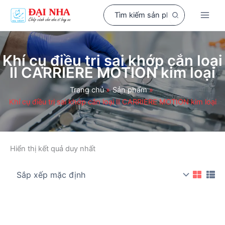
Nhảy
Search
tới
for:
nội
dung
Khí cụ điều trị sai khớp cắn loại
II CARRIERE MOTION kim loại
Trang chủ
Sản phẩm
Khí cụ điều trị sai khớp cắn loại II CARRIERE MOTION kim loại
Hiển thị kết quả duy nhất