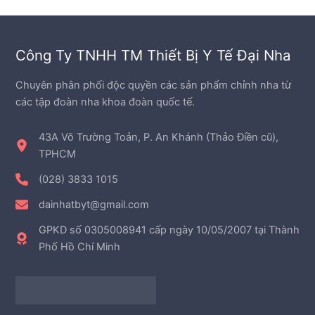
p
m
n
h
p
ẩ
h
m
Công Ty TNHH TM Thiết Bị Y Tế Đại Nha
ẩ
m
Chuyên phân phối độc quyền các sản phẩm chỉnh nha từ
các tập đoàn nha khoa đoàn quốc tế.
43A Võ Trường Toản, P. An Khánh (Thảo Điền cũ),
TPHCM
(028) 3833 1015
dainhatbyt@gmail.com
GPKD số 0305008941 cấp ngày 10/05/2007 tại Thành
Phố Hồ Chí Minh