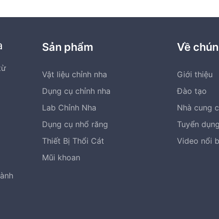
có
thể
được
chọn
a
Sản phẩm
Về chún
trên
trang
từ
Vật liệu chỉnh nha
Giới thiệu
sản
m
phẩm
Dụng cụ chỉnh nha
Đào tạo
Lab Chỉnh Nha
Nhà cung 
Dụng cụ nhổ răng
Tuyển dụn
Thiết Bị Thổi Cát
Video nổi 
Mũi khoan
hành