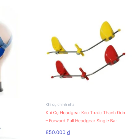
Khí cụ chỉnh nha
Sản
Khí Cụ Headgear Kéo Trước Thanh Đơn
phẩm
– Forward Pull Headgear Single Bar
này
có
850.000
₫
nhiều