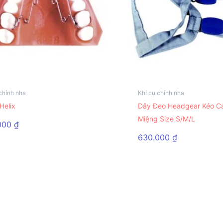
chỉnh nha
Khí cụ chỉnh nha
Sản
Helix
Dây Đeo Headgear Kéo C
m
phẩm
Miệng Size S/M/L
này
000
₫
có
630.000
₫
nhiều
biến
thể.
Các
tùy
chọn