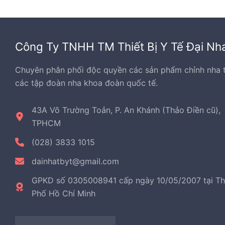
có
thể
được
chọn
Công Ty TNHH TM Thiết Bị Y Tế Đại Nh
trên
trang
Chuyên phân phối độc quyền các sản phẩm chỉnh nha 
sản
các tập đoàn nha khoa đoàn quốc tế.
phẩ
43A Võ Trường Toản, P. An Khánh (Thảo Điền cũ),
TPHCM
(028) 3833 1015
dainhatbyt@gmail.com
GPKD số 0305008941 cấp ngày 10/05/2007 tại T
Phố Hồ Chí Minh