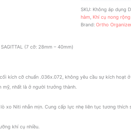
(7
cỡ:
SKU:
Không áp dụng
D
28mm
hàm
,
Khí cụ nong rộn
-
Brand:
Ortho Organize
40mm)
số
lượng
 SAGITTAL (7 cỡ: 28mm – 40mm)
cối kích cỡ chuẩn .036x.072, không yêu cầu sự kích hoạt ở
 mỹ, nhất là ở người trưởng thành.
ò xo Niti nhẵn mịn. Cung cấp lực nhẹ liên tục tương thích s
ỡng khí cụ nhiều.