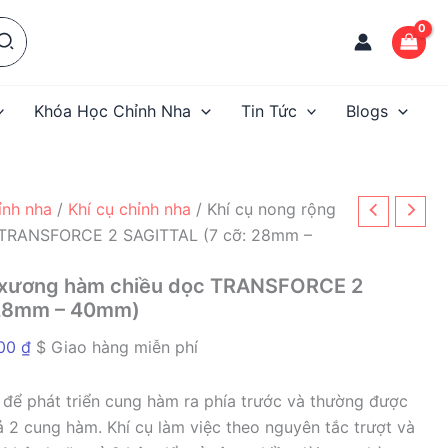
Khóa Học Chỉnh Nha
Tin Tức
Blogs
hỉnh nha
/
Khí cụ chỉnh nha
/ Khí cụ nong rộng
 TRANSFORCE 2 SAGITTAL (7 cỡ: 28mm –
g xương hàm chiều dọc TRANSFORCE 2
 28mm – 40mm)
Khoảng
000
₫
$ Giao hàng miễn phí
giá:
từ
t để phát triển cung hàm ra phía trước và thường được
2.944.000 ₫
ả 2 cung hàm. Khí cụ làm việc theo nguyên tắc trượt và