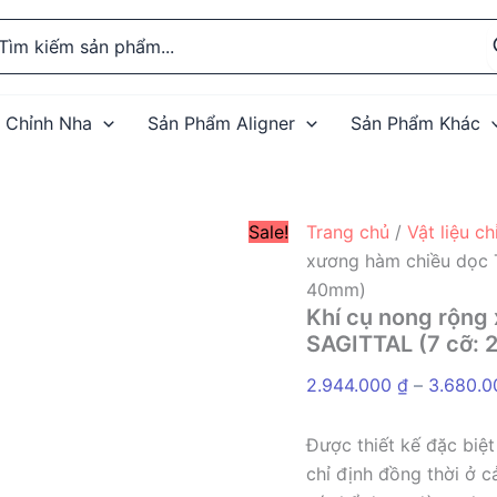
rch
 Chỉnh Nha
Sản Phẩm Aligner
Sản Phẩm Khác
Sale!
Trang chủ
/
Vật liệu c
xương hàm chiều dọc
40mm)
Khí cụ nong rộn
SAGITTAL (7 cỡ:
2.944.000
₫
–
3.680.
Được thiết kế đặc biệ
chỉ định đồng thời ở c