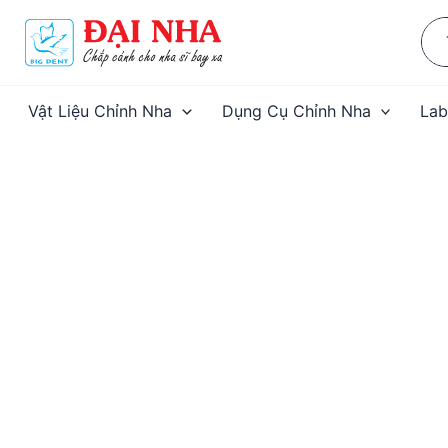
Nhảy
Sea
tới
for:
nội
dung
Vật Liệu Chỉnh Nha
Dụng Cụ Chỉnh Nha
Lab