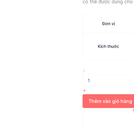
có thể được dùng cho 
Đơn vị
Kích thước
Khí
-
cụ
nong
rộng
+
xương
hàm
Thêm vào giỏ hàng
chiều
dọc
TRANSFORCE
2
SAGITTAL