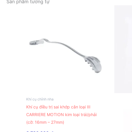
Sản phẩm tương tự
Khí cụ chỉnh nha
Sản
Khí cụ điều trị sai khớp cắn loại III
phẩm
CARRIERE MOTION kim loại trái/phải
này
(cỡ: 16mm – 27mm)
có
nhiều