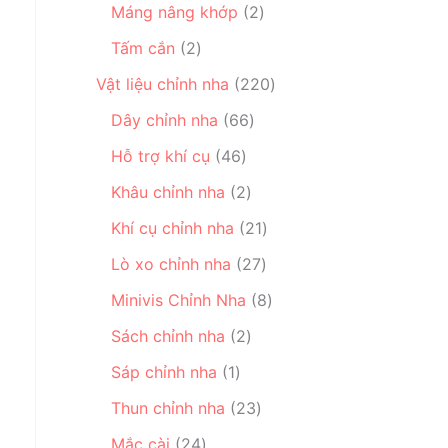
ẩ
2
ả
Máng nâng khớp
2
ả
m
h
m
s
n
2
n
ẩ
Tấm cắn
2
ả
p
s
p
m
n
h
2
Vật liệu chỉnh nha
220
ả
h
p
ẩ
2
n
ẩ
6
Dây chỉnh nha
66
h
m
0
p
m
6
4
ẩ
s
Hỗ trợ khí cụ
46
h
s
6
m
ả
ẩ
2
ả
Khâu chỉnh nha
2
s
n
m
s
n
ả
2
p
Khí cụ chỉnh nha
21
ả
p
n
1
h
n
h
2
Lò xo chỉnh nha
27
p
s
ẩ
p
ẩ
7
h
ả
8
m
Minivis Chỉnh Nha
8
h
m
s
ẩ
n
s
ẩ
2
ả
Sách chỉnh nha
2
m
p
ả
m
s
n
1
h
n
Sáp chỉnh nha
1
ả
p
s
ẩ
p
n
2
h
Thun chỉnh nha
23
ả
m
h
p
3
ẩ
2
n
ẩ
Mắc cài
24