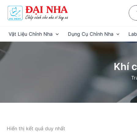
Nhảy
Sea
tới
for:
nội
dung
Vật Liệu Chỉnh Nha
Dụng Cụ Chỉnh Nha
Lab
Khí 
Tr
Hiển thị kết quả duy nhất