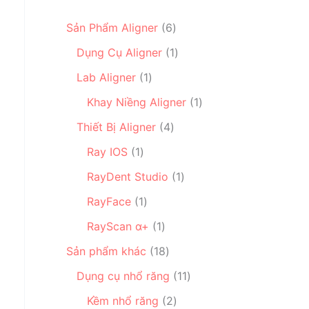
6
Sản Phẩm Aligner
6
s
1
Dụng Cụ Aligner
1
ả
s
1
n
Lab Aligner
1
ả
s
p
n
1
Khay Niềng Aligner
1
ả
h
p
s
n
4
ẩ
Thiết Bị Aligner
4
h
ả
p
s
m
1
ẩ
n
Ray IOS
1
h
ả
s
m
p
ẩ
n
1
RayDent Studio
1
ả
h
m
p
s
n
1
ẩ
RayFace
1
h
ả
p
s
m
1
ẩ
n
RayScan α+
1
h
ả
s
m
p
ẩ
n
1
Sản phẩm khác
18
ả
h
m
p
8
n
ẩ
1
Dụng cụ nhổ răng
11
h
s
p
m
1
ẩ
ả
2
Kềm nhổ răng
2
h
s