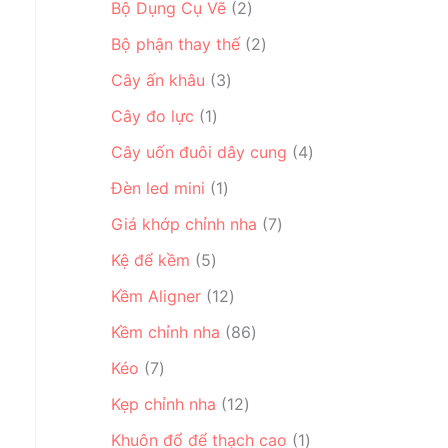
ẩ
2
n
Bộ Dụng Cụ Vẽ
2
s
n
m
s
p
ả
2
p
Bộ phận thay thế
2
ả
h
n
s
h
3
n
ẩ
Cây ấn khâu
3
p
ả
ẩ
s
p
m
1
h
n
m
Cây đo lực
1
ả
h
s
ẩ
p
n
ẩ
4
Cây uốn đuôi dây cung
4
ả
m
h
p
m
s
n
1
ẩ
Đèn led mini
1
h
ả
p
s
m
ẩ
7
n
Giá khớp chỉnh nha
7
h
ả
m
s
p
5
ẩ
n
Kệ để kềm
5
ả
h
s
m
p
1
n
ẩ
Kềm Aligner
12
ả
h
2
p
m
n
ẩ
8
Kềm chỉnh nha
86
s
h
p
m
6
7
ả
ẩ
Kéo
7
h
s
s
n
m
ẩ
1
ả
Kẹp chỉnh nha
12
ả
p
m
2
n
n
h
1
Khuôn đổ để thạch cao
1