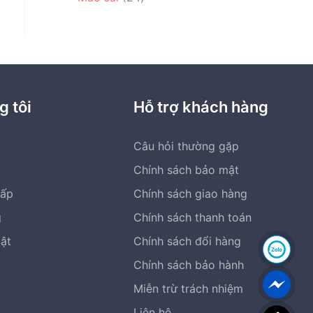
h
s
m
4
p
m
ẩ
ả
s
h
m
n
ả
ẩ
p
n
m
h
p
ẩ
h
g tôi
Hỗ trợ khách hàng
m
ẩ
m
Câu hỏi thường gặp
Chính sách bảo mật
cấp
Chính sách giao hàng
g
Chính sách thanh toán
bật
Chính sách đổi hàng
Chính sách bảo hành
Miễn trừ trách nhiệm
Liên hệ