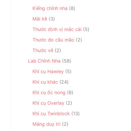
s
p
p
ẩ
s
ả
h
8
Kiếng chỉnh nha
8
h
m
ả
n
ẩ
s
ẩ
3
n
Mài kẽ
3
p
m
ả
m
s
p
h
n
5
Thước định vị mắc cài
5
ả
h
ẩ
p
s
n
2
ẩ
Thước đo cầu mão
2
m
h
ả
p
s
m
2
ẩ
n
Thước vẽ
2
h
ả
s
m
p
ẩ
5
n
Lab Chỉnh Nha
58
ả
h
m
8
p
n
5
ẩ
Khí cụ Hawley
5
s
h
p
s
m
2
ả
ẩ
Khí cụ khác
24
h
ả
4
n
m
ẩ
n
8
Khí cụ ốc nong
8
s
p
m
p
s
ả
h
2
Khí cụ Overlay
2
h
ả
n
ẩ
s
ẩ
n
1
Khí cụ Twinblock
13
p
m
ả
m
p
3
2
h
n
Máng duy trì
2
h
s
s
ẩ
p