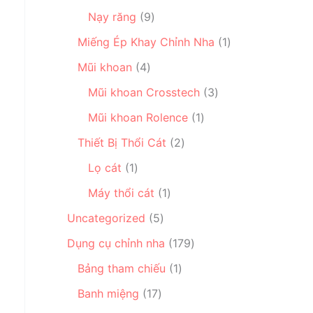
m
n
s
9
ẩ
ả
Nạy răng
9
p
ả
s
m
n
h
n
1
Miếng Ép Khay Chỉnh Nha
1
ả
p
ẩ
p
s
4
n
h
Mũi khoan
4
m
h
ả
s
p
ẩ
ẩ
3
n
Mũi khoan Crosstech
3
ả
h
m
m
s
p
n
ẩ
1
Mũi khoan Rolence
1
ả
h
p
m
s
2
n
ẩ
Thiết Bị Thổi Cát
2
h
ả
s
p
m
1
ẩ
n
Lọ cát
1
ả
h
s
m
p
1
n
ẩ
Máy thổi cát
1
ả
h
s
p
m
n
5
ẩ
Uncategorized
5
ả
h
p
s
m
n
ẩ
1
Dụng cụ chỉnh nha
179
h
ả
p
m
7
ẩ
n
1
Bảng tham chiếu
1
h
9
m
p
s
1
ẩ
s
Banh miệng
17
h
ả
7
m
ả