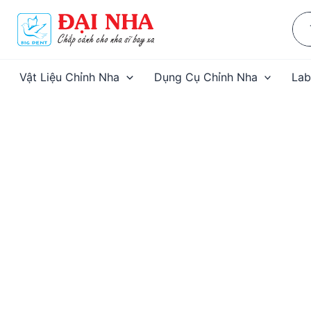
Nhảy
Sea
tới
for:
nội
dung
Vật Liệu Chỉnh Nha
Dụng Cụ Chỉnh Nha
Lab