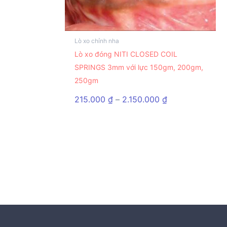
Lò xo chỉnh nha
Sản
Lò xo đóng NITI CLOSED COIL
phẩm
SPRINGS 3mm với lực 150gm, 200gm,
này
250gm
có
nhiều
Khoảng
215.000
₫
–
2.150.000
₫
biến
giá:
từ
thể.
215.000 ₫
Các
đến
tùy
2.150.000 ₫
chọn
có
thể
được
chọn