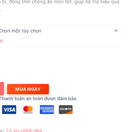
đến
 bỉ, đồng thời chống ăn mòn tốt, giúp hỗ trợ hiệu quả
1.650.000 ₫
.
a
MUA NGAY
Thanh toán an toàn được đảm bảo
ục:
Lò xo chỉnh nha