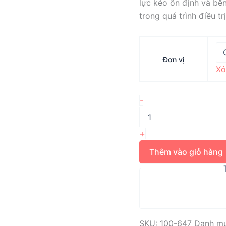
lực kéo ổn định và bền
trong quá trình điều trị
Đơn vị
Xó
Lò
-
xo
mở
niti
+
cấp
lực
Thêm vào giỏ hàng
100gram
liên
tục
NITANIUM
MOLAR
DISTALIZING
SPRING
SKU:
100-647
Danh m