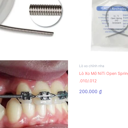
Lò xo chỉnh nha
Sản
Lò Xo Mở NiTi Open Sprin
phẩm
.010/.012
này
có
200.000
₫
nhiều
biến
thể.
Các
tùy