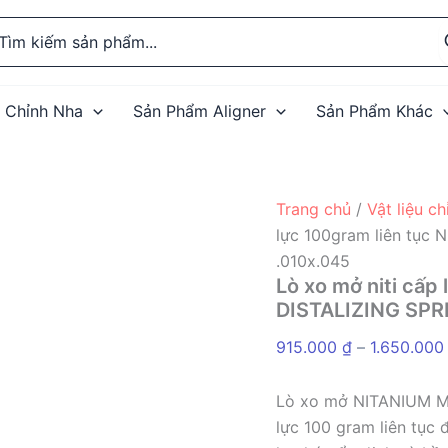
rch
 Chỉnh Nha
Sản Phẩm Aligner
Sản Phẩm Khác
Trang chủ
/
Vật liệu c
lực 100gram liên tục
.010x.045
Lò xo mở niti cấ
DISTALIZING SPR
915.000
₫
–
1.650.00
Lò xo mở NITANIUM Mol
lực 100 gram liên tục