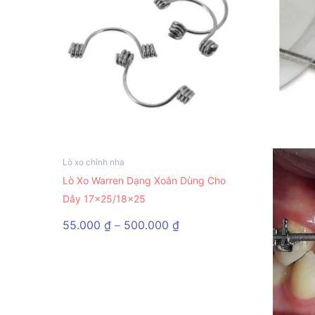
Lò xo chỉnh nha
Sản
Lò Xo Warren Dạng Xoắn Dùng Cho
phẩm
Dây 17×25/18×25
này
có
Khoảng
55.000
₫
–
500.000
₫
nhiều
giá:
từ
biến
55.000 ₫
thể.
đến
Các
500.000 ₫
tùy