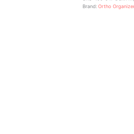
.010x.045
Brand:
Ortho Organize
số
lượng