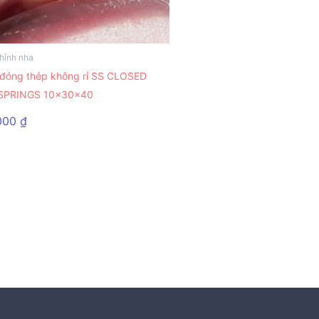
chọn
có
thể
chỉnh nha
được
 đóng thép không rỉ SS CLOSED
chọn
 SPRINGS 10x30x40
trên
000
₫
trang
sản
phẩm