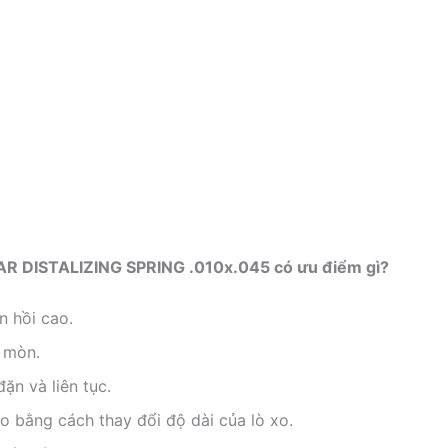
LAR DISTALIZING SPRING .010x.045 có ưu điểm gì?
n hồi cao.
 mòn.
ặn và liên tục.
 xo bằng cách thay đổi độ dài của lò xo.