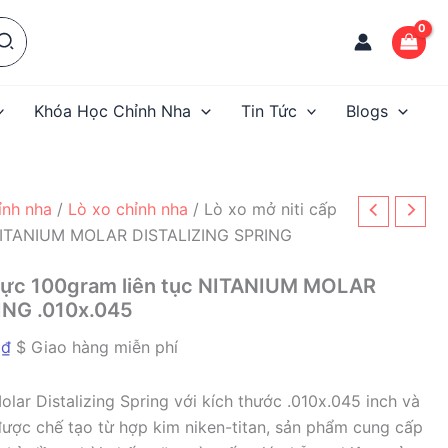
Khóa Học Chỉnh Nha
Tin Tức
Blogs
hỉnh nha
/
Lò xo chỉnh nha
/ Lò xo mở niti cấp
 NITANIUM MOLAR DISTALIZING SPRING
p lực 100gram liên tục NITANIUM MOLAR
ING .010x.045
Khoảng
0
₫
$ Giao hàng miễn phí
giá:
từ
ar Distalizing Spring với kích thước .010x.045 inch và
915.000 ₫
 được chế tạo từ hợp kim niken-titan, sản phẩm cung cấp